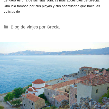
Lefkada es una de las islas Jónicas más accesibles de Grecia.
Una isla famosa por sus playas y sus acantilados que hace las
delicias de
Categorías
Blog de viajes por Grecia