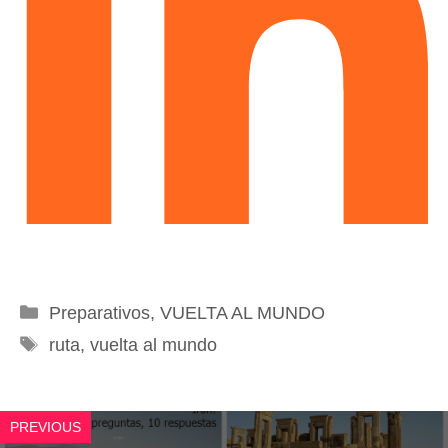
Categorías
Preparativos
,
VUELTA AL MUNDO
Etiquetas
ruta
,
vuelta al mundo
PREVIOUS