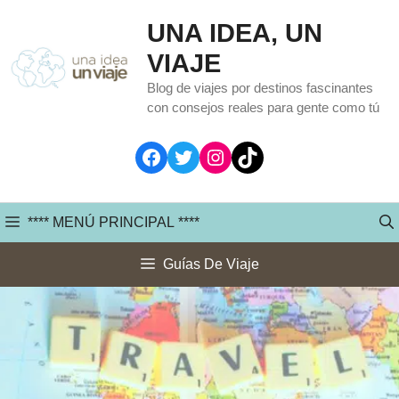
Saltar
UNA IDEA, UN
al
VIAJE
contenido
Blog de viajes por destinos fascinantes
con consejos reales para gente como tú
Facebook
Twitter
Instagram
TikTok
**** MENÚ PRINCIPAL ****
Guías De Viaje