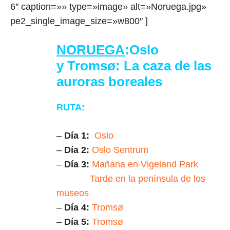
6″ caption=»» type=»image» alt=»Noruega.jpg»
pe2_single_image_size=»w800″ ]
NORUEGA
:
Oslo
y
Tromsø: La caza de las
auroras boreales
RUTA:
–
Día 1:
Oslo
–
Día 2:
Oslo Sentrum
–
Día 3:
Mañana en Vigeland Park
Tarde en la península de los
museos
–
Día 4:
Tromsø
–
Día 5:
Tromsø