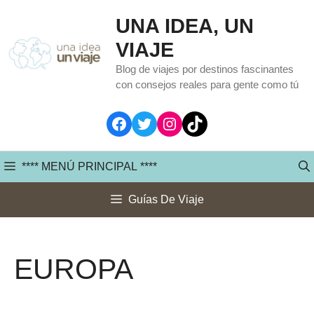
Saltar
UNA IDEA, UN
al
VIAJE
contenido
Blog de viajes por destinos fascinantes
con consejos reales para gente como tú
Facebook
Twitter
Instagram
TikTok
**** MENÚ PRINCIPAL ****
Guías De Viaje
EUROPA