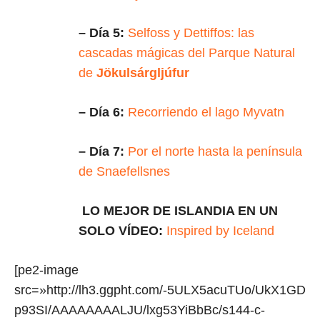
– Día 5:
Selfoss y Dettiffos: las
cascadas mágicas del Parque Natural
de
Jökulsárgljúfur
– Día 6:
Recorriendo el lago Myvatn
– Día 7:
Por el norte hasta la península
de Snaefellsnes
LO MEJOR DE ISLANDIA EN UN
SOLO VÍDEO:
Inspired by Iceland
[pe2-image
src=»http://lh3.ggpht.com/-5ULX5acuTUo/UkX1GD
p93SI/AAAAAAAALJU/lxg53YiBbBc/s144-c-