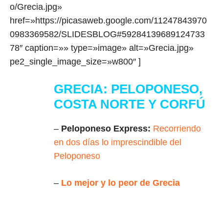
o/Grecia.jpg»
href=»https://picasaweb.google.com/11247843970
0983369582/SLIDESBLOG#59284139689124733
78″ caption=»» type=»image» alt=»Grecia.jpg»
pe2_single_image_size=»w800″ ]
GRECIA: PELOPONESO,
COSTA NORTE Y CORFÚ
–
Peloponeso Express:
Recorriendo
en dos días lo imprescindible del
Peloponeso
–
Lo mejor y lo peor de Grecia