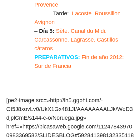
Provence
Tarde:
Lacoste. Roussillon.
Avignon
–
Día 5:
Sète. Canal du Midi.
Carcassonne. Lagrasse. Castillos
cátaros
PREPARATIVOS:
Fin de año 2012:
Sur de Francia
[pe2-image src=»http://lh5.ggpht.com/-
Ot5J8xovLv0/UkX1Gx481JI/AAAAAAAALJk/WdD3
djplCmE/s144-c-o/Noruega.jpg»
href=»https://picasaweb.google.com/11247843970
0983369582/SLIDESBLOG#592841398132335118