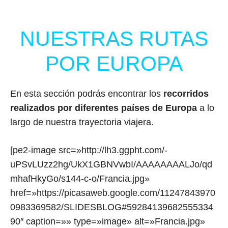
NUESTRAS RUTAS
POR EUROPA
En esta sección podrás encontrar los
recorridos
realizados por diferentes países de Europa
a lo
largo de nuestra trayectoria viajera.
[pe2-image src=»http://lh3.ggpht.com/-
uPSvLUzz2hg/UkX1GBNVwbI/AAAAAAAALJo/qd
mhafHkyGo/s144-c-o/Francia.jpg»
href=»https://picasaweb.google.com/11247843970
0983369582/SLIDESBLOG#59284139682555334
90″ caption=»» type=»image» alt=»Francia.jpg»