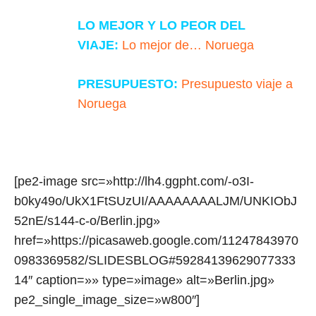
LO MEJOR Y LO PEOR DEL
VIAJE:
Lo mejor de… Noruega
PRESUPUESTO:
Presupuesto viaje a
Noruega
[pe2-image src=»http://lh4.ggpht.com/-o3I-
b0ky49o/UkX1FtSUzUI/AAAAAAAALJM/UNKIObJ
52nE/s144-c-o/Berlin.jpg»
href=»https://picasaweb.google.com/11247843970
0983369582/SLIDESBLOG#59284139629077333
14″ caption=»» type=»image» alt=»Berlin.jpg»
pe2_single_image_size=»w800″]