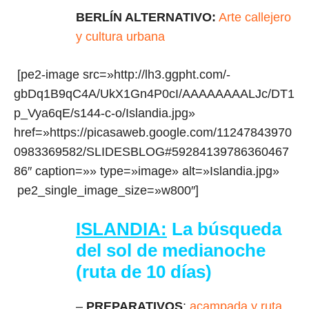
BERLÍN ALTERNATIVO:
Arte callejero
y cultura urbana
[pe2-image src=»http://lh3.ggpht.com/-
gbDq1B9qC4A/UkX1Gn4P0cI/AAAAAAAALJc/DT1
p_Vya6qE/s144-c-o/Islandia.jpg»
href=»https://picasaweb.google.com/11247843970
0983369582/SLIDESBLOG#59284139786360467
86″ caption=»» type=»image» alt=»Islandia.jpg»
pe2_single_image_size=»w800″]
ISLANDIA:
La búsqueda
del sol de medianoche
(ruta de 10 días)
–
PREPARATIVOS
:
acampada y ruta