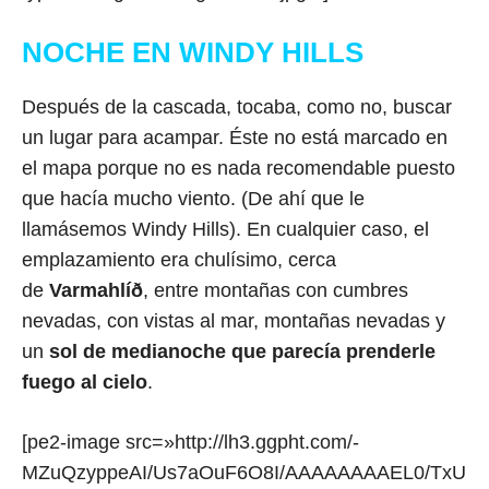
NOCHE EN WINDY HILLS
Después de la cascada, tocaba, como no, buscar
un lugar para acampar. Éste no está marcado en
el mapa porque no es nada recomendable puesto
que hacía mucho viento. (De ahí que le
llamásemos Windy Hills). En cualquier caso, el
emplazamiento era chulísimo, cerca
de
Varmahlíð
, entre montañas con cumbres
nevadas, con vistas al mar, montañas nevadas y
un
sol de medianoche que parecía prenderle
fuego al cielo
.
[pe2-image src=»http://lh3.ggpht.com/-
MZuQzyppeAI/Us7aOuF6O8I/AAAAAAAAEL0/TxU