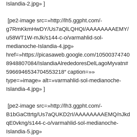
Islandia-2.jpg» ]
[pe2-image src=»http://lh5.ggpht.com/-
g7RmKkmHwDY/Us7aQlLQHQI/AAAAAAAAEMY/
u58WT1W-mJk/s144-c-o/varmahlid-sol-
medianoche-Islandia-4.jpg»
href=»https://picasaweb.google.com/10500374740
8948807084/IslandiaAlrededoresDelLagoMyvatn#
5966946534704553218″ caption=»»
type=»image» alt=»varmahlid-sol-medianoche-
Islandia-4.jpg» ]
[pe2-image src=»http://lh3.ggpht.com/-
B1bGaCttrtg/Us7aQUKD2rI/AAAAAAAAEMQ/nJkd
qE0vkng/s144-c-o/varmahlid-sol-medianoche-
Islandia-5.jpg»