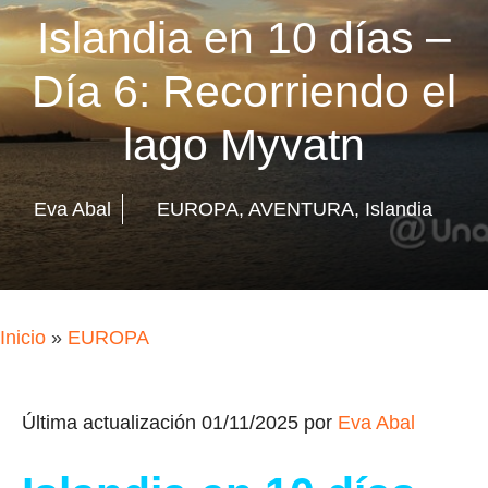
Islandia en 10 días –
Día 6: Recorriendo el
lago Myvatn
Eva Abal
EUROPA
,
AVENTURA
,
Islandia
Inicio
»
EUROPA
Última actualización 01/11/2025 por
Eva Abal