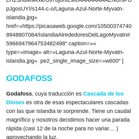
LH2Sn8M9Rxk/Us7bj0hfEwI/AAAAAAAAENU/sPU
pJgosUYI/s144-c-o/Laguna-Azul-Norte-Myvatn-
islandia.jpg»
href=»https://picasaweb.google.com/10500374740
8948807084/IslandiaAlrededoresDelLagoMyvatn#
5966947964753482498″ caption=»»
type=»image» alt=»Laguna-Azul-Norte-Myvatn-
islandia.jpg» pe2_single_image_size=»w600″ ]
GODAFOSS
Godafoss
, cuya traducción es
Cascada de los
Dioses
es otra de esas espectaculares cascadas
con las que Islandia te sorprende. Tiene un caudal
magnífico y nosotros decidimos hacer una parada
rápida (casi 12 de la noche para no variar… )
aprovechando la luz.