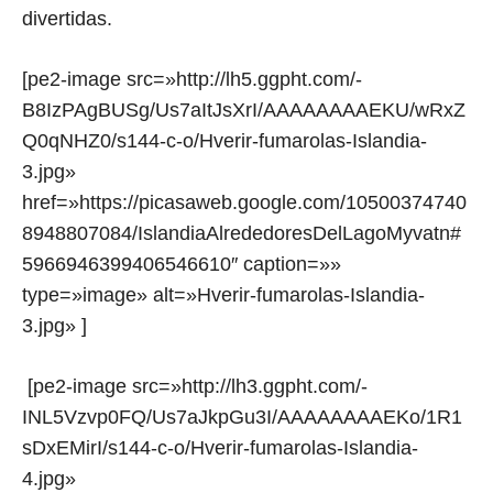
divertidas.
[pe2-image src=»http://lh5.ggpht.com/-
B8IzPAgBUSg/Us7aItJsXrI/AAAAAAAAEKU/wRxZ
Q0qNHZ0/s144-c-o/Hverir-fumarolas-Islandia-
3.jpg»
href=»https://picasaweb.google.com/10500374740
8948807084/IslandiaAlrededoresDelLagoMyvatn#
5966946399406546610″ caption=»»
type=»image» alt=»Hverir-fumarolas-Islandia-
3.jpg» ]
[pe2-image src=»http://lh3.ggpht.com/-
INL5Vzvp0FQ/Us7aJkpGu3I/AAAAAAAAEKo/1R1
sDxEMirI/s144-c-o/Hverir-fumarolas-Islandia-
4.jpg»