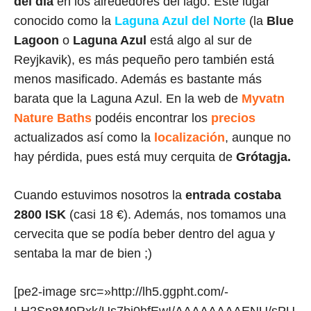
del día
en los alrededores del lago. Éste lugar
conocido como la
Laguna Azul del Norte
(la
Blue
Lagoon
o
Laguna Azul
está algo al sur de
Reyjkavik), es más pequeño pero también está
menos masificado. Además es bastante más
barata que la Laguna Azul. En la web de
Myvatn
Nature Baths
podéis encontrar los
precios
actualizados así como la
localización
, aunque no
hay pérdida, pues está muy cerquita de
Grótagja.
Cuando estuvimos nosotros la
entrada costaba
2800 ISK
(casi 18 €). Además, nos tomamos una
cervecita que se podía beber dentro del agua y
sentaba la mar de bien ;)
[pe2-image src=»http://lh5.ggpht.com/-