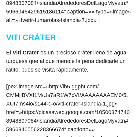
8948807084/IslandiaAlrededoresDelLagoMyvatn#
5966946429615186114″ caption=»» type=»image»
alt=»Hverir-fumarolas-Islandia-7.jpg» ]
VITI CRÁTER
El
Viti Crater
es un precioso cráter lleno de agua
turquesa que al que merece la pena dedicarle un
ratito, pues se visita rápidamente.
[pe2-image src=»http://lh5.ggpht.com/-
CMMjiBVXf1M/Us7aR1W7cVI/AAAAAAAAEM0/5t
XUt7ms4io/s144-c-o/viti-crater-Islandia-1.jpg»
href=»https://picasaweb.google.com/10500374740
8948807084/IslandiaAlrededoresDelLagoMyvatn#
5966946556228366674″ caption=»»