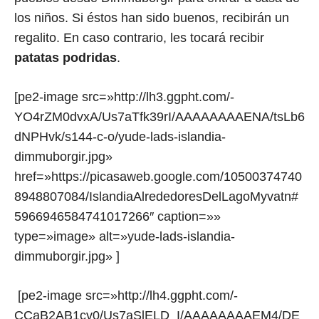
los niños. Si éstos han sido buenos, recibirán un
regalito. En caso contrario, les tocará recibir
patatas podridas
.
[pe2-image src=»http://lh3.ggpht.com/-
YO4rZM0dvxA/Us7aTfk39rI/AAAAAAAAENA/tsLb6
dNPHvk/s144-c-o/yude-lads-islandia-
dimmuborgir.jpg»
href=»https://picasaweb.google.com/10500374740
8948807084/IslandiaAlrededoresDelLagoMyvatn#
5966946584741017266″ caption=»»
type=»image» alt=»yude-lads-islandia-
dimmuborgir.jpg» ]
[pe2-image src=»http://lh4.ggpht.com/-
CCaB2AB1cv0/Us7aSlELD_I/AAAAAAAAEM4/DE