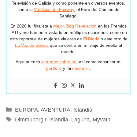
Televisión de Galicia y como ponente en diversos eventos,
como la
V edición de Fairway
, el Foro del Camino de
Santiago.
En 2020 fui finalista a
Mejor Blog Revelación
en los Premios
IATI y me han entrevistado en múltiples ocasiones, como en
este reportaje de mujeres viajeras de
El Diario
o este otro de
La Voz de Galicia
que se centra en mi viaje de vuelta al
mundo.
Aquí puedes
leer más sobre mí
, así como consultar mi
portfolio
y mi
media kit
.
Categorías
EUROPA
,
AVENTURA
,
Islandia
Etiquetas
Dimmuborgir
,
Islandia
,
Laguna
,
Myvatn