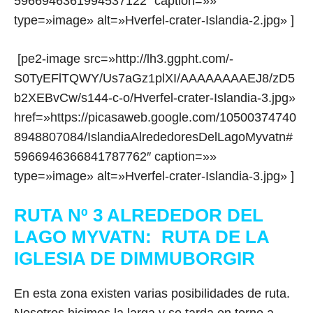
5966946361994537122″ caption=»»
type=»image» alt=»Hverfel-crater-Islandia-2.jpg» ]
[pe2-image src=»http://lh3.ggpht.com/-
S0TyEFlTQWY/Us7aGz1plXI/AAAAAAAAEJ8/zD5
b2XEBvCw/s144-c-o/Hverfel-crater-Islandia-3.jpg»
href=»https://picasaweb.google.com/10500374740
8948807084/IslandiaAlrededoresDelLagoMyvatn#
5966946366841787762″ caption=»»
type=»image» alt=»Hverfel-crater-Islandia-3.jpg» ]
RUTA Nº 3 ALREDEDOR DEL
LAGO MYVATN: RUTA DE LA
IGLESIA DE DIMMUBORGIR
En esta zona existen varias posibilidades de ruta.