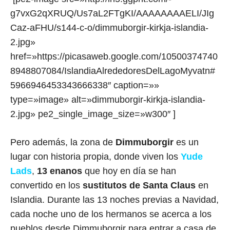
g7vxG2qXRUQ/Us7aL2FTgKI/AAAAAAAAELI/JIg
Caz-aFHU/s144-c-o/dimmuborgir-kirkja-islandia-
2.jpg»
href=»https://picasaweb.google.com/10500374740
8948807084/IslandiaAlrededoresDelLagoMyvatn#
5966946453343666338″ caption=»»
type=»image» alt=»dimmuborgir-kirkja-islandia-
2.jpg» pe2_single_image_size=»w300″ ]
Pero además, la zona de
Dimmuborgir
es un
lugar con historia propia, donde viven los
Yude
Lads
,
13 enanos
que hoy en día se han
convertido en los
sustitutos de Santa Claus
en
Islandia. Durante las 13 noches previas a Navidad,
cada noche uno de los hermanos se acerca a los
pueblos desde Dimmuborgir para entrar a casa de