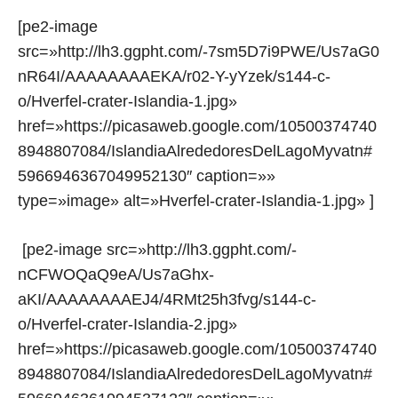
[pe2-image
src=»http://lh3.ggpht.com/-7sm5D7i9PWE/Us7aG0
nR64I/AAAAAAAAEKA/r02-Y-yYzek/s144-c-
o/Hverfel-crater-Islandia-1.jpg»
href=»https://picasaweb.google.com/10500374740
8948807084/IslandiaAlrededoresDelLagoMyvatn#
5966946367049952130″ caption=»»
type=»image» alt=»Hverfel-crater-Islandia-1.jpg» ]
[pe2-image src=»http://lh3.ggpht.com/-
nCFWOQaQ9eA/Us7aGhx-
aKI/AAAAAAAAEJ4/4RMt25h3fvg/s144-c-
o/Hverfel-crater-Islandia-2.jpg»
href=»https://picasaweb.google.com/10500374740
8948807084/IslandiaAlrededoresDelLagoMyvatn#