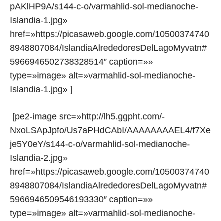
pAKlHP9A/s144-c-o/varmahlid-sol-medianoche-
Islandia-1.jpg»
href=»https://picasaweb.google.com/10500374740
8948807084/IslandiaAlrededoresDelLagoMyvatn#
5966946502738328514″ caption=»»
type=»image» alt=»varmahlid-sol-medianoche-
Islandia-1.jpg» ]
[pe2-image src=»http://lh5.ggpht.com/-
NxoLSApJpfo/Us7aPHdCAbI/AAAAAAAAEL4/f7Xe
je5Y0eY/s144-c-o/varmahlid-sol-medianoche-
Islandia-2.jpg»
href=»https://picasaweb.google.com/10500374740
8948807084/IslandiaAlrededoresDelLagoMyvatn#
5966946509546193330″ caption=»»
type=»image» alt=»varmahlid-sol-medianoche-