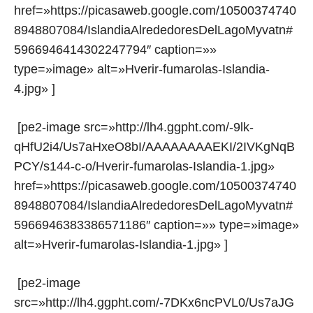
href=»https://picasaweb.google.com/10500374740
8948807084/IslandiaAlrededoresDelLagoMyvatn#
5966946414302247794″ caption=»»
type=»image» alt=»Hverir-fumarolas-Islandia-
4.jpg» ]
[pe2-image src=»http://lh4.ggpht.com/-9lk-
qHfU2i4/Us7aHxeO8bI/AAAAAAAAEKI/2IVKgNqB
PCY/s144-c-o/Hverir-fumarolas-Islandia-1.jpg»
href=»https://picasaweb.google.com/10500374740
8948807084/IslandiaAlrededoresDelLagoMyvatn#
5966946383386571186″ caption=»» type=»image»
alt=»Hverir-fumarolas-Islandia-1.jpg» ]
[pe2-image
src=»http://lh4.ggpht.com/-7DKx6ncPVL0/Us7aJG