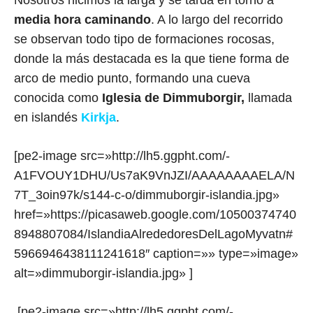
Nosotros hicimos la larga y se tarda en torno a
media hora caminando
. A lo largo del recorrido
se observan todo tipo de formaciones rocosas,
donde la más destacada es la que tiene forma de
arco de medio punto, formando una cueva
conocida como
Iglesia de Dimmuborgir,
llamada
en islandés
Kirkja
.
[pe2-image src=»http://lh5.ggpht.com/-
A1FVOUY1DHU/Us7aK9VnJZI/AAAAAAAAELA/N
7T_3oin97k/s144-c-o/dimmuborgir-islandia.jpg»
href=»https://picasaweb.google.com/10500374740
8948807084/IslandiaAlrededoresDelLagoMyvatn#
5966946438111241618″ caption=»» type=»image»
alt=»dimmuborgir-islandia.jpg» ]
[pe2-image src=»http://lh5.ggpht.com/-