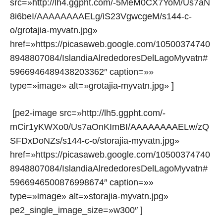
src=»http://lh4.ggpht.com/-5MeM0CX7YoM/Us7aN
8i6beI/AAAAAAAAELg/iS23VgwcgeM/s144-c-
o/grotajia-myvatn.jpg»
href=»https://picasaweb.google.com/10500374740
8948807084/IslandiaAlrededoresDelLagoMyvatn#
5966946489438203362″ caption=»»
type=»image» alt=»grotajia-myvatn.jpg» ]
[pe2-image src=»http://lh5.ggpht.com/-
mCir1yKWXo0/Us7aOnKImBI/AAAAAAAAELw/zQ
SFDxDoNZs/s144-c-o/storajia-myvatn.jpg»
href=»https://picasaweb.google.com/10500374740
8948807084/IslandiaAlrededoresDelLagoMyvatn#
5966946500876998674″ caption=»»
type=»image» alt=»storajia-myvatn.jpg»
pe2_single_image_size=»w300″ ]