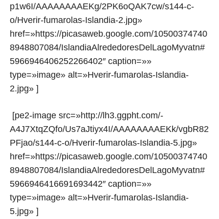
p1w6I/AAAAAAAAEKg/2PK6oQAK7cw/s144-c-
o/Hverir-fumarolas-Islandia-2.jpg»
href=»https://picasaweb.google.com/10500374740
8948807084/IslandiaAlrededoresDelLagoMyvatn#
5966946406252266402″ caption=»»
type=»image» alt=»Hverir-fumarolas-Islandia-
2.jpg» ]
[pe2-image src=»http://lh3.ggpht.com/-
A4J7XtqZQfo/Us7aJtiyx4I/AAAAAAAAEKk/vgbR82
PFjao/s144-c-o/Hverir-fumarolas-Islandia-5.jpg»
href=»https://picasaweb.google.com/10500374740
8948807084/IslandiaAlrededoresDelLagoMyvatn#
5966946416691693442″ caption=»»
type=»image» alt=»Hverir-fumarolas-Islandia-
5.jpg» ]