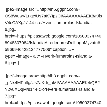
[pe2-image src=»http://lh5.ggpht.com/-
CS8WuwV1uqc/Us7aKYIpzCI/AAAAAAAAEK8/rJls
V4cCAXg/s144-c-o/Hverir-fumarolas-Islandia-
6.jpg»
href=»https://picasaweb.google.com/10500374740
8948807084/IslandiaAlrededoresDelLagoMyvatn#
5966946428124777506″ caption=»»
type=»image» alt=»Hverir-fumarolas-Islandia-
6.jpg» ]
[pe2-image src=»http://lh3.ggpht.com/-
_pNx4MFhlIg/Us7aKdr_oMI/AAAAAAAAEK4/QB2
Y2vuXOqM/s144-c-o/Hverir-fumarolas-Islandia-
7.jpg»
href=»https://picasaweb.google.com/10500374740