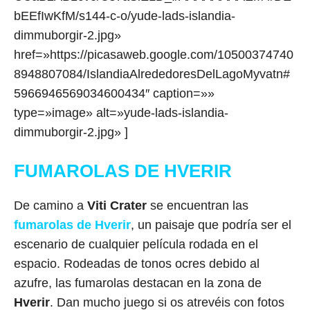
bEEfIwKfM/s144-c-o/yude-lads-islandia-
dimmuborgir-2.jpg»
href=»https://picasaweb.google.com/10500374740
8948807084/IslandiaAlrededoresDelLagoMyvatn#
5966946569034600434″ caption=»»
type=»image» alt=»yude-lads-islandia-
dimmuborgir-2.jpg» ]
FUMAROLAS DE HVERIR
De camino a
Viti Crater
se encuentran las
fumarolas de Hverir
, un paisaje que podría ser el
escenario de cualquier película rodada en el
espacio. Rodeadas de tonos ocres debido al
azufre, las fumarolas destacan en la zona de
Hverir
. Dan mucho juego si os atrevéis con fotos