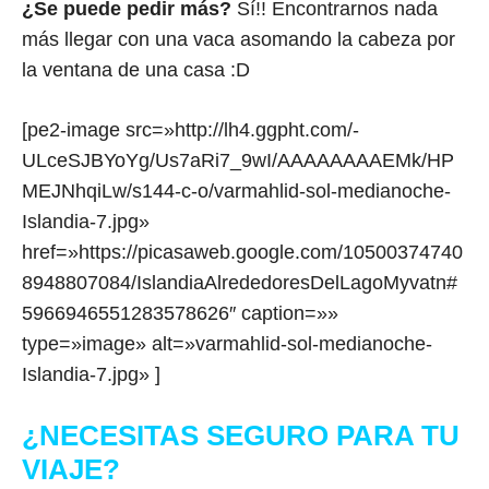
¿Se puede pedir más?
Sí!! Encontrarnos nada
más llegar con una vaca asomando la cabeza por
la ventana de una casa :D
[pe2-image src=»http://lh4.ggpht.com/-
ULceSJBYoYg/Us7aRi7_9wI/AAAAAAAAEMk/HP
MEJNhqiLw/s144-c-o/varmahlid-sol-medianoche-
Islandia-7.jpg»
href=»https://picasaweb.google.com/10500374740
8948807084/IslandiaAlrededoresDelLagoMyvatn#
5966946551283578626″ caption=»»
type=»image» alt=»varmahlid-sol-medianoche-
Islandia-7.jpg» ]
¿NECESITAS SEGURO PARA TU
VIAJE?