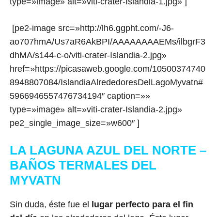
type=»image» alt=»viti-crater-Islandia-1.jpg» ]
[pe2-image src=»http://lh6.ggpht.com/-J6-
ao707hmA/Us7aR6AkBPI/AAAAAAAAEMs/ilbgrF3
dhMA/s144-c-o/viti-crater-Islandia-2.jpg»
href=»https://picasaweb.google.com/10500374740
8948807084/IslandiaAlrededoresDelLagoMyvatn#
5966946557476734194″ caption=»»
type=»image» alt=»viti-crater-Islandia-2.jpg»
pe2_single_image_size=»w600″ ]
LA LAGUNA AZUL DEL NORTE –
BAÑOS TERMALES DEL
MYVATN
Sin duda, éste fue el
lugar perfecto para el fin