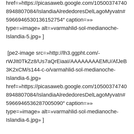
href=»https://picasaweb.google.com/10500374740
8948807084/IslandiaAlrededoresDelLagoMyvatn#
5966946530136152754″ caption=»»
type=»image» alt=»varmahlid-sol-medianoche-
Islandia-5.jpg» ]
[pe2-image src=»http://lh3.ggpht.com/-
rWJIt0TkZz8/Us7aQrEiaaI/AAAAAAAAEMU/AfJeB
3K2xCM/s144-c-o/varmahlid-sol-medianoche-
Islandia-6.jpg»
href=»https://picasaweb.google.com/10500374740
8948807084/IslandiaAlrededoresDelLagoMyvatn#
5966946536287005090″ caption=»»
type=»image» alt=»varmahlid-sol-medianoche-
Islandia-6.jpg» ]