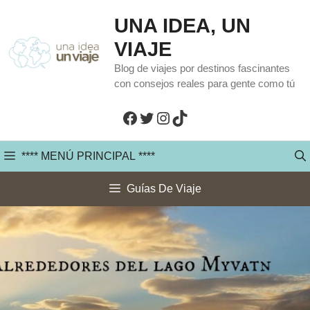
Saltar
UNA IDEA, UN
al
VIAJE
contenido
Blog de viajes por destinos fascinantes
con consejos reales para gente como tú
Facebook
Twitter
Instagram
TikTok
**** MENÚ PRINCIPAL ****
Guías De Viaje