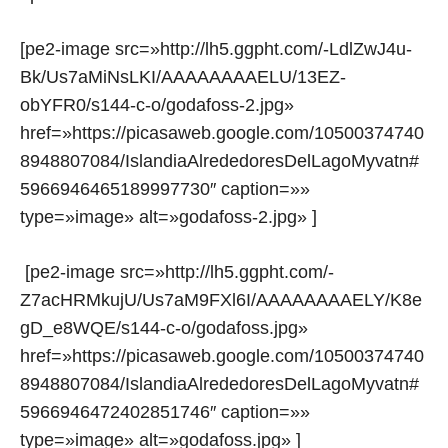
[pe2-image src=»http://lh5.ggpht.com/-LdlZwJ4u-
Bk/Us7aMiNsLKI/AAAAAAAAELU/13EZ-
obYFR0/s144-c-o/godafoss-2.jpg»
href=»https://picasaweb.google.com/10500374740
8948807084/IslandiaAlrededoresDelLagoMyvatn#
5966946465189997730″ caption=»»
type=»image» alt=»godafoss-2.jpg» ]
[pe2-image src=»http://lh5.ggpht.com/-
Z7acHRMkujU/Us7aM9FXl6I/AAAAAAAAELY/K8e
gD_e8WQE/s144-c-o/godafoss.jpg»
href=»https://picasaweb.google.com/10500374740
8948807084/IslandiaAlrededoresDelLagoMyvatn#
5966946472402851746″ caption=»»
type=»image» alt=»godafoss.jpg» ]