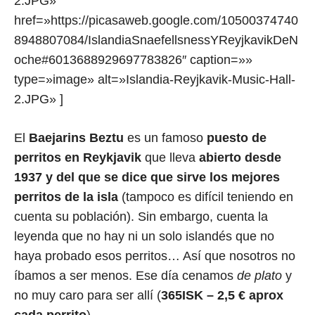
2.JPG»
href=»https://picasaweb.google.com/10500374740
8948807084/IslandiaSnaefellsnessYReyjkavikDeN
oche#6013688929697783826″ caption=»»
type=»image» alt=»Islandia-Reyjkavik-Music-Hall-
2.JPG» ]
El
Baejarins Beztu
es un famoso
puesto de
perritos en Reykjavik
que lleva
abierto desde
1937 y del que se dice que sirve los mejores
perritos de la isla
(tampoco es difícil teniendo en
cuenta su población). Sin embargo, cuenta la
leyenda que no hay ni un solo islandés que no
haya probado esos perritos… Así que nosotros no
íbamos a ser menos. Ese día cenamos
de plato
y
no muy caro para ser allí (
365ISK – 2,5 € aprox