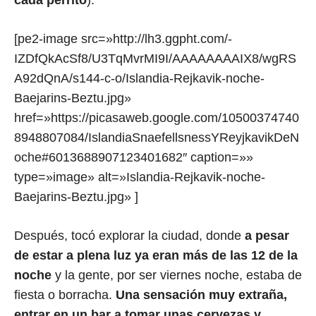
cada perrito
).
[pe2-image src=»http://lh3.ggpht.com/-
IZDfQkAcSf8/U3TqMvrMI9I/AAAAAAAAIX8/wgRS
A92dQnA/s144-c-o/Islandia-Rejkavik-noche-
Baejarins-Beztu.jpg»
href=»https://picasaweb.google.com/10500374740
8948807084/IslandiaSnaefellsnessYReyjkavikDeN
oche#6013688907123401682″ caption=»»
type=»image» alt=»Islandia-Rejkavik-noche-
Baejarins-Beztu.jpg» ]
Después, tocó explorar la ciudad, donde
a pesar
de estar a plena luz ya eran más de las 12 de la
noche
y la gente, por ser viernes noche, estaba de
fiesta o borracha.
Una sensación muy extraña,
entrar en un bar a tomar unas cervezas y