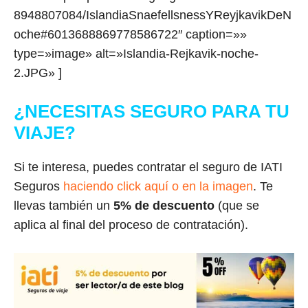
8948807084/IslandiaSnaefellsnessYReyjkavikDeN
oche#6013688869778586722″ caption=»»
type=»image» alt=»Islandia-Rejkavik-noche-
2.JPG» ]
¿NECESITAS SEGURO PARA TU
VIAJE?
Si te interesa, puedes contratar el seguro de IATI
Seguros
haciendo click aquí o en la imagen
. Te
llevas también un
5% de descuento
(que se
aplica al final del proceso de contratación).