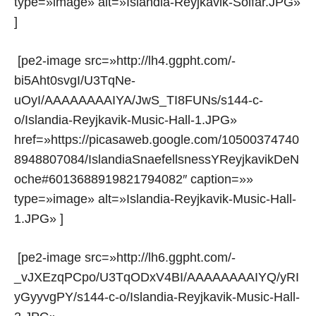
type=»image» alt=»Islandia-Reyjkavik-Solfar.JPG»
]
[pe2-image src=»http://lh4.ggpht.com/-
bi5Aht0svgI/U3TqNe-
uOyI/AAAAAAAAIYA/JwS_TI8FUNs/s144-c-
o/Islandia-Reyjkavik-Music-Hall-1.JPG»
href=»https://picasaweb.google.com/10500374740
8948807084/IslandiaSnaefellsnessYReyjkavikDeN
oche#6013688919821794082″ caption=»»
type=»image» alt=»Islandia-Reyjkavik-Music-Hall-
1.JPG» ]
[pe2-image src=»http://lh6.ggpht.com/-
_vJXEzqPCpo/U3TqODxV4BI/AAAAAAAAIYQ/yRI
yGyyvgPY/s144-c-o/Islandia-Reyjkavik-Music-Hall-