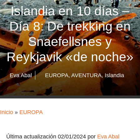
Islandia en 10 días –
Día 8: De trekking en
Snaefellsnes y
Reykjavik «de noche»
Eva Abal
EUROPA
,
AVENTURA
,
Islandia
Inicio
»
EUROPA
Última actualización 02/01/2024 por
Eva Abal