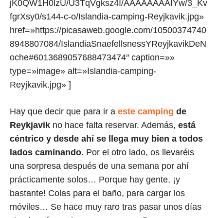
jK0QW1H0lzU/U3TqVgksz4I/AAAAAAAAIYw/3_Kv
fgrXsy0/s144-c-o/Islandia-camping-Reyjkavik.jpg»
href=»https://picasaweb.google.com/10500374740
8948807084/IslandiaSnaefellsnessYReyjkavikDeN
oche#6013689057688473474″ caption=»»
type=»image» alt=»Islandia-camping-
Reyjkavik.jpg» ]
Hay que decir que para ir a
este camping
de
Reykjavik
no hace falta reservar. Además,
está
céntrico y desde ahí se llega muy bien a todos
lados caminando
. Por el otro lado, os llevaréis
una sorpresa después de una semana por ahí
prácticamente solos… Porque hay gente, ¡y
bastante! Colas para el baño, para cargar los
móviles… Se hace muy raro tras pasar unos días