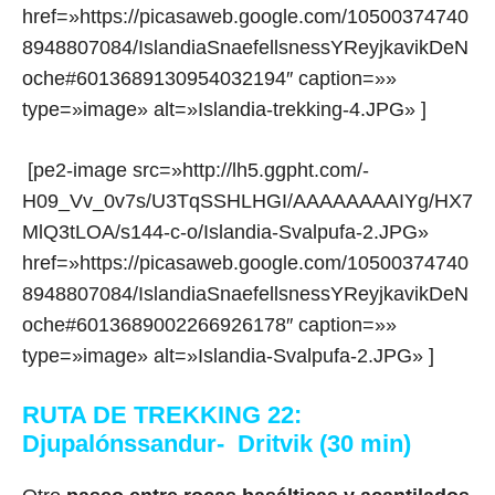
href=»https://picasaweb.google.com/10500374740
8948807084/IslandiaSnaefellsnessYReyjkavikDeN
oche#6013689130954032194″ caption=»»
type=»image» alt=»Islandia-trekking-4.JPG» ]
[pe2-image src=»http://lh5.ggpht.com/-
H09_Vv_0v7s/U3TqSSHLHGI/AAAAAAAAIYg/HX7
MlQ3tLOA/s144-c-o/Islandia-Svalpufa-2.JPG»
href=»https://picasaweb.google.com/10500374740
8948807084/IslandiaSnaefellsnessYReyjkavikDeN
oche#6013689002266926178″ caption=»»
type=»image» alt=»Islandia-Svalpufa-2.JPG» ]
RUTA DE TREKKING 22:
Djupalónssandur- Dritvik (30 min)