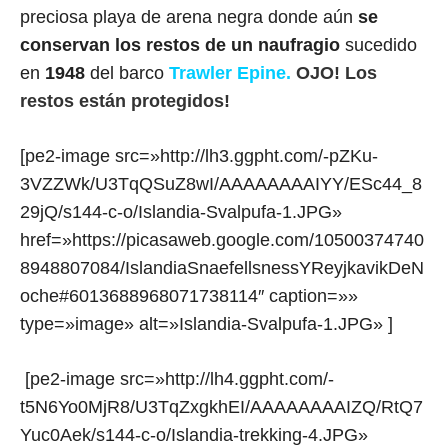
preciosa playa de arena negra donde aún
se
conservan los restos de un naufragio
sucedido
en
1948
del barco
Trawler Epine.
OJO! Los
restos están protegidos!
[pe2-image src=»http://lh3.ggpht.com/-pZKu-
3VZZWk/U3TqQSuZ8wI/AAAAAAAAIYY/ESc44_8
29jQ/s144-c-o/Islandia-Svalpufa-1.JPG»
href=»https://picasaweb.google.com/10500374740
8948807084/IslandiaSnaefellsnessYReyjkavikDeN
oche#6013688968071738114″ caption=»»
type=»image» alt=»Islandia-Svalpufa-1.JPG» ]
[pe2-image src=»http://lh4.ggpht.com/-
t5N6Yo0MjR8/U3TqZxgkhEI/AAAAAAAAIZQ/RtQ7
Yuc0Aek/s144-c-o/Islandia-trekking-4.JPG»