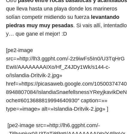
Otro
paseo entre rocas basálticas y acantilados
que lleva hasta una playa donde los marineros
solían competir midiendo su fuerza
levantando
piedras muy muy pesadas
. Si vais allí, intentadlo
y… que gane el mejor! :D
[pe2-image
src=»http://lh3.ggpht.com/-2z9iwFs5In0/U3TqHrG
EwiI/AAAAAAAAIXo/Hf_Z4JDy1Wk/s144-c-
o/Islandia-Dritvik-2.jpg»
href=»https://picasaweb.google.com/10500374740
8948807084/IslandiaSnaefellsnessYReyjkavikDeN
oche#6013688819994640930″ caption=»»
type=»image» alt=»Islandia-Dritvik-2.jpg» ]
[pe2-image src=»http://lh6.ggpht.com/-
_TiPvypivx0/U3TqTj8PgtI/AAAAAAAAIYo/Y4RnVx