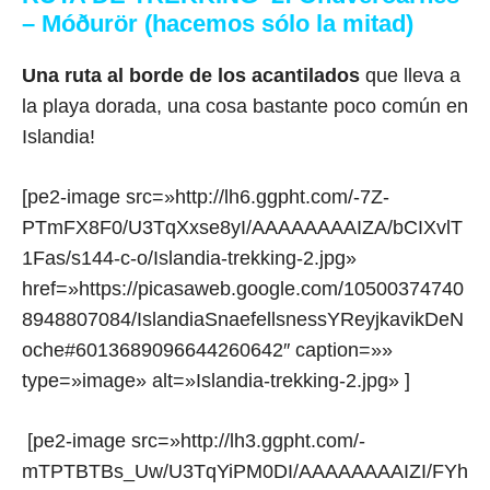
– Móðurör (hacemos sólo la mitad)
Una ruta al borde de los acantilados
que lleva a
la playa dorada, una cosa bastante poco común en
Islandia!
[pe2-image src=»http://lh6.ggpht.com/-7Z-
PTmFX8F0/U3TqXxse8yI/AAAAAAAAIZA/bCIXvlT
1Fas/s144-c-o/Islandia-trekking-2.jpg»
href=»https://picasaweb.google.com/10500374740
8948807084/IslandiaSnaefellsnessYReyjkavikDeN
oche#6013689096644260642″ caption=»»
type=»image» alt=»Islandia-trekking-2.jpg» ]
[pe2-image src=»http://lh3.ggpht.com/-
mTPTBTBs_Uw/U3TqYiPM0DI/AAAAAAAAIZI/FYh