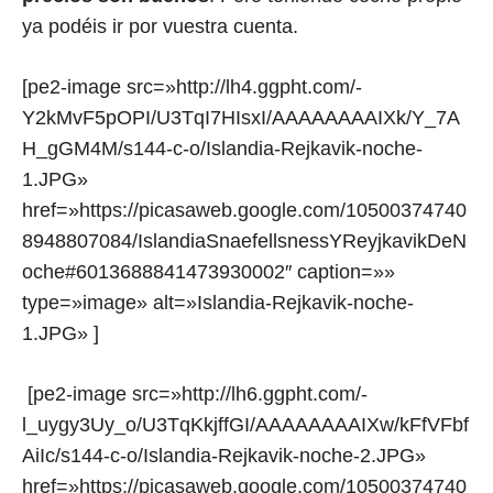
ya podéis ir por vuestra cuenta.
[pe2-image src=»http://lh4.ggpht.com/-
Y2kMvF5pOPI/U3TqI7HIsxI/AAAAAAAAIXk/Y_7A
H_gGM4M/s144-c-o/Islandia-Rejkavik-noche-
1.JPG»
href=»https://picasaweb.google.com/10500374740
8948807084/IslandiaSnaefellsnessYReyjkavikDeN
oche#6013688841473930002″ caption=»»
type=»image» alt=»Islandia-Rejkavik-noche-
1.JPG» ]
[pe2-image src=»http://lh6.ggpht.com/-
l_uygy3Uy_o/U3TqKkjffGI/AAAAAAAAIXw/kFfVFbf
AiIc/s144-c-o/Islandia-Rejkavik-noche-2.JPG»
href=»https://picasaweb.google.com/10500374740