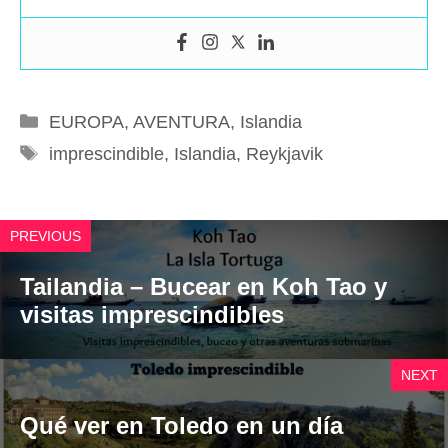
Categorías
EUROPA
,
AVENTURA
,
Islandia
Etiquetas
imprescindible
,
Islandia
,
Reykjavik
PREVIOUS
Tailandia – Bucear en Koh Tao y
visitas imprescindibles
NEXT
Qué ver en Toledo en un día