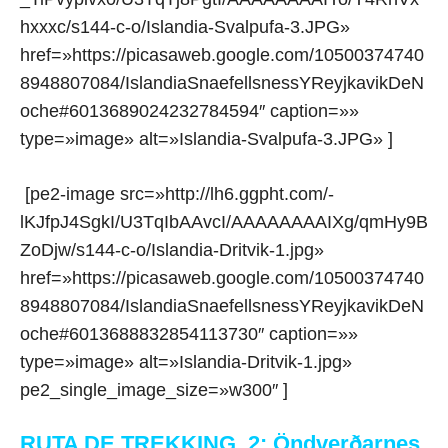
hxxxc/s144-c-o/Islandia-Svalpufa-3.JPG»
href=»https://picasaweb.google.com/10500374740
8948807084/IslandiaSnaefellsnessYReyjkavikDeN
oche#6013689024232784594″ caption=»»
type=»image» alt=»Islandia-Svalpufa-3.JPG» ]
[pe2-image src=»http://lh6.ggpht.com/-
lKJfpJ4SgkI/U3TqIbAAvcI/AAAAAAAAIXg/qmHy9B
ZoDjw/s144-c-o/Islandia-Dritvik-1.jpg»
href=»https://picasaweb.google.com/10500374740
8948807084/IslandiaSnaefellsnessYReyjkavikDeN
oche#6013688832854113730″ caption=»»
type=»image» alt=»Islandia-Dritvik-1.jpg»
pe2_single_image_size=»w300″ ]
RUTA DE TREKKING 2: Öndverðarnes