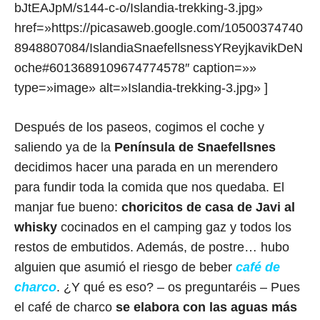
bJtEAJpM/s144-c-o/Islandia-trekking-3.jpg»
href=»https://picasaweb.google.com/10500374740
8948807084/IslandiaSnaefellsnessYReyjkavikDeN
oche#6013689109674774578″ caption=»»
type=»image» alt=»Islandia-trekking-3.jpg» ]
Después de los paseos, cogimos el coche y
saliendo ya de la
Península de Snaefellsnes
decidimos hacer una parada en un merendero
para fundir toda la comida que nos quedaba. El
manjar fue bueno:
choricitos de casa de Javi al
whisky
cocinados en el camping gaz y todos los
restos de embutidos. Además, de postre… hubo
alguien que asumió el riesgo de beber
café de
charco
. ¿Y qué es eso? – os preguntaréis – Pues
el café de charco
se elabora con las aguas más