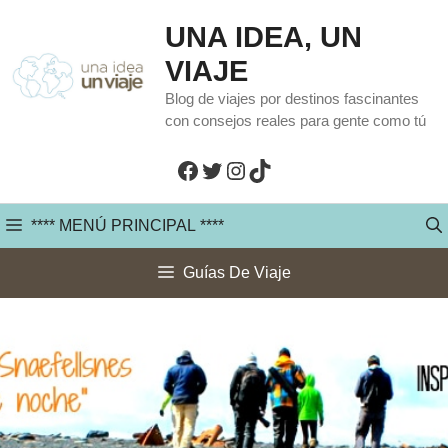
Saltar
UNA IDEA, UN
al
VIAJE
contenido
Blog de viajes por destinos fascinantes
con consejos reales para gente como tú
Facebook
Twitter
Instagram
TikTok
**** MENÚ PRINCIPAL ****
Guías De Viaje