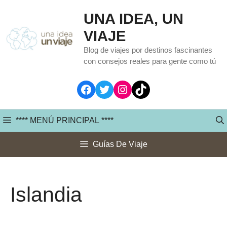
Saltar
UNA IDEA, UN
al
VIAJE
contenido
Blog de viajes por destinos fascinantes
con consejos reales para gente como tú
Facebook
Twitter
Instagram
TikTok
**** MENÚ PRINCIPAL ****
Guías De Viaje
Islandia