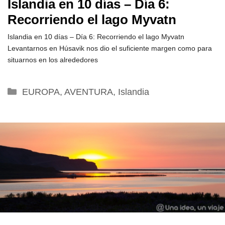
Islandia en 10 días – Día 6:
Recorriendo el lago Myvatn
Islandia en 10 días – Día 6: Recorriendo el lago Myvatn
Levantarnos en Húsavik nos dio el suficiente margen como para
situarnos en los alrededores
Categorías
EUROPA
,
AVENTURA
,
Islandia