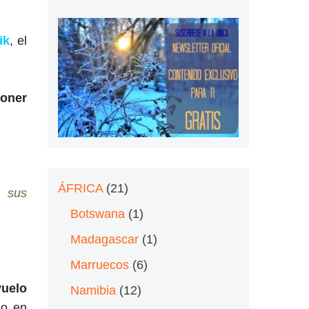
ik
, el
poner
ÁFRICA
(21)
e sus
Botswana
(1)
Madagascar
(1)
Marruecos
(6)
vuelo
Namibia
(12)
no en