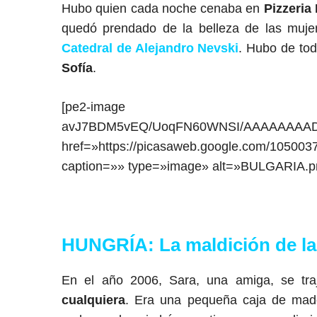
Hubo quien cada noche cenaba en
Pizzeria 
quedó prendado de la belleza de las mujer
Catedral de Alejandro Nevski
. Hubo de tod
Sofía
.
[pe2-image src=»
avJ7BDM5vEQ/UoqFN60WNSI/AAAAAAAADYg
href=»https://picasaweb.google.com/105
caption=»» type=»image» alt=»BULGARIA.p
HUNGRÍA
:
La maldición de l
En el año 2006, Sara, una amiga, se tr
cualquiera
. Era una pequeña caja de made