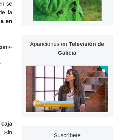
ien se
de la
ca en
Apariciones en
Televisión de
/-
Galicia
″
caja
. Sin
Suscríbete