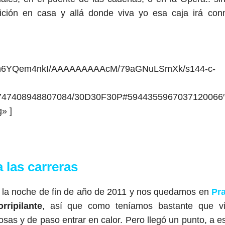
ción en casa y allá donde viva yo esa caja irá con
U/Un6YQem4nkI/AAAAAAAAAcM/79aGNuLSmXk/s144-c-
003747408948807084/30D30F30P#5944355967037120066
» ]
las carreras
a la noche de fin de año de 2011 y nos quedamos en
Pr
rripilante
, así que como teníamos bastante que vis
sas y de paso entrar en calor. Pero llegó un punto, a e