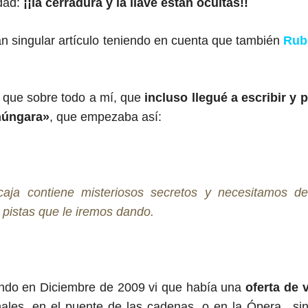
idad:
¡¡la cerradura y la llave están ocultas!!
n singular artículo teniendo en cuenta que también
Rub
o que sobre todo a mí, que
incluso llegué a escribir y 
húngara»
, que empezaba así:
caja contiene misteriosos secretos y necesitamos d
s pistas que le iremos dando.
ando en Diciembre de 2009 vi que había una
oferta de 
ales, en el puente de las cadenas, o en la Ópera.. si