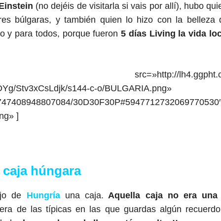
Einstein
(no dejéis de visitarla si vais por allí), hubo qu
es búlgaras, y también quien lo hizo con la belleza 
o y para todos, porque fueron
5 días Living la vida lo
http://lh4.ggpht.com
/Stv3xCsLdjk/s144-c-o/BULGARIA.png»
003747408948807084/30D30F30P#5947712732069770530
ng» ]
a caja húngara
ajo de
Hungría
una caja.
Aquella caja no era una 
ra de las típicas en las que guardas algún recuerdo