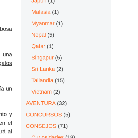
Japón
(1)
Malasia
(1)
Myanmar
(1)
ebosa
Nepal
(5)
Qatar
(1)
 una
Singapur
(5)
gatos
Sri Lanka
(2)
Tailandia
(15)
ía un
Vietnam
(2)
AVENTURA
(32)
nto y
CONCURSOS
(5)
en el
CONSEJOS
(71)
rá al
Curiosidades
(19)