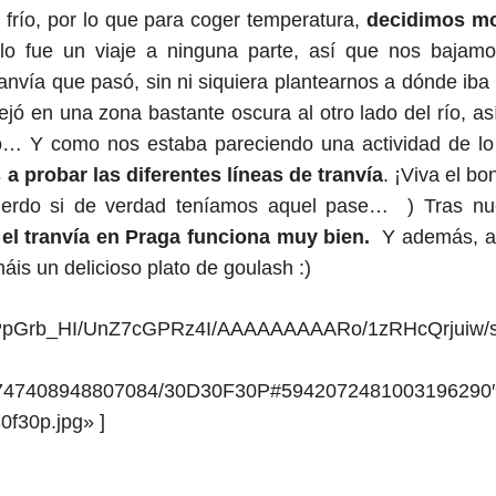
 frío, por lo que para coger temperatura,
decidimos mo
llo fue un viaje a ninguna parte, así que nos bajam
ranvía que pasó, sin ni siquiera plantearnos a dónde iba 
jó en una zona bastante oscura al otro lado del río, as
rio… Y como nos estaba pareciendo una actividad de l
a probar las diferentes líneas de tranvía
. ¡Viva el bo
cuerdo si de verdad teníamos aquel pase… ) Tras nu
l tranvía en Praga funciona muy bien.
Y además, a
máis un delicioso plato de goulash :)
RiKPpGrb_HI/UnZ7cGPRz4I/AAAAAAAAARo/1zRHcQrjuiw/
003747408948807084/30D30F30P#5942072481003196290
f30p.jpg» ]