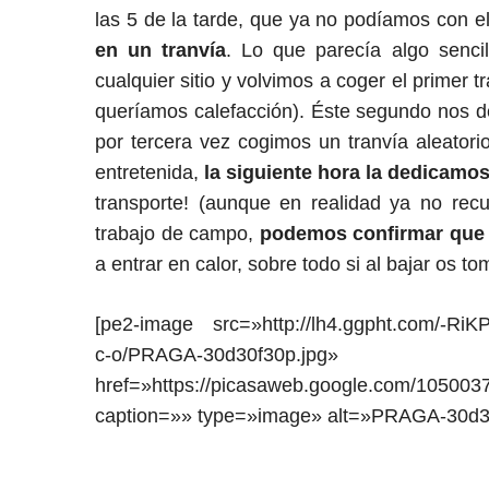
las 5 de la tarde, que ya no podíamos con el
en un tranvía
. Lo que parecía algo senci
cualquier sitio y volvimos a coger el primer t
queríamos calefacción). Éste segundo nos de
por tercera vez cogimos un tranvía aleato
entretenida,
la siguiente hora la dedicamos 
transporte! (aunque en realidad ya no re
trabajo de campo,
podemos confirmar que e
a entrar en calor, sobre todo si al bajar os to
[pe2-image src=»http://lh4.ggpht.com/-
c-o/PRAGA-30d30f30p.jpg»
href=»https://picasaweb.google.com/105
caption=»» type=»image» alt=»PRAGA-30d30