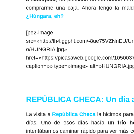
comprarme una caja. Ahora tengo la maldi
¿Húngara, eh?
[pe2-image
src=»http://lh4.ggpht.com/-8ue75VZNnE
o/HUNGRIA.jpg»
href=»https://picasaweb.google.com/105
caption=»» type=»image» alt=»HUNGRIA.jpg
REPÚBLICA CHECA: Un día a 
La visita a
República Checa
la hicimos par
días. Uno de esos días hacía
un frío ho
intentábamos caminar rápido para ver más co