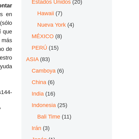
Estados Unidos
(20)
ntar
Hawaii
(7)
os en
(sólo
Nueva York
(4)
í que
MÉXICO
(8)
o más
PERÚ
(15)
no de
estro
ASIA
(83)
yuda
Camboya
(6)
China
(6)
s144-
India
(16)
Indonesia
(25)
″
Bali Time
(11)
Irán
(3)