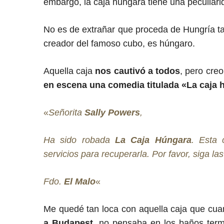
embargo, la caja húngara tiene una peculiar
No es de extrañar que proceda de Hungría ta
creador del famoso cubo, es húngaro.
Aquella caja
nos cautivó a todos
, pero cre
en escena una comedia titulada «La caja 
«
Señorita
Sally Powers
,
Ha sido robada
La Caja Húngara
. Esta 
servicios para recuperarla. Por favor, siga la
Fdo.
El Malo
«
Me quedé tan loca con aquella caja que cu
a Budapest
, no pensaba en los baños term