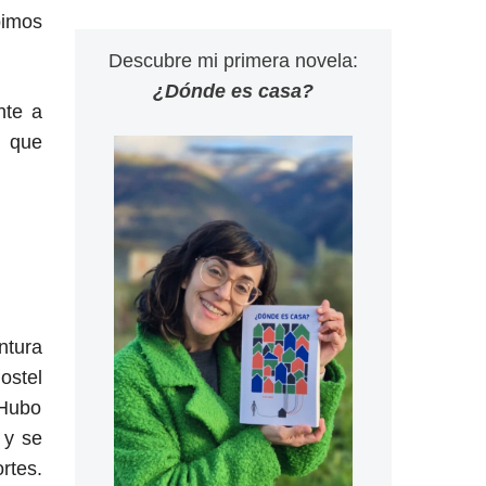
bimos
Descubre mi primera novela:
¿Dónde es casa?
nte a
n que
ntura
ostel
 Hubo
 y se
rtes.