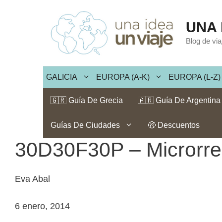
Saltar
al
UNA 
contenido
Blog de vi
GALICIA
EUROPA (A-K)
EUROPA (L-Z)
🇬🇷 Guía De Grecia
🇦🇷 Guía De Argentina
Guías De Ciudades
🤑 Descuentos
30D30F30P – Microrrel
Eva Abal
6 enero, 2014