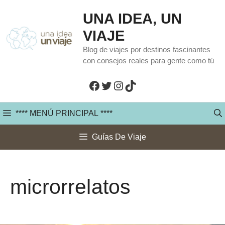
Saltar
UNA IDEA, UN
al
VIAJE
contenido
Blog de viajes por destinos fascinantes
con consejos reales para gente como tú
Facebook
Twitter
Instagram
TikTok
**** MENÚ PRINCIPAL ****
Guías De Viaje
microrrelatos