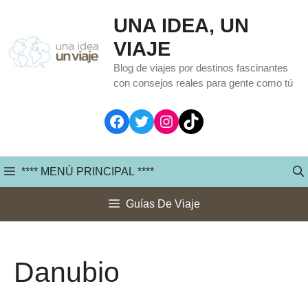
Saltar
UNA IDEA, UN
al
VIAJE
contenido
Blog de viajes por destinos fascinantes
con consejos reales para gente como tú
Facebook
Twitter
Instagram
TikTok
**** MENÚ PRINCIPAL ****
Guías De Viaje
Danubio