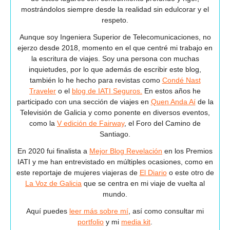
mostrándolos siempre desde la realidad sin edulcorar y el
respeto.
Aunque soy Ingeniera Superior de Telecomunicaciones, no
ejerzo desde 2018, momento en el que centré mi trabajo en
la escritura de viajes. Soy una persona con muchas
inquietudes, por lo que además de escribir este blog,
también lo he hecho para revistas como
Condé Nast
Traveler
o el
blog de IATI Seguros.
En estos años he
participado con una sección de viajes en
Quen Anda Aí
de la
Televisión de Galicia y como ponente en diversos eventos,
como la
V edición de Fairway
, el Foro del Camino de
Santiago.
En 2020 fui finalista a
Mejor Blog Revelación
en los Premios
IATI y me han entrevistado en múltiples ocasiones, como en
este reportaje de mujeres viajeras de
El Diario
o este otro de
La Voz de Galicia
que se centra en mi viaje de vuelta al
mundo.
Aquí puedes
leer más sobre mí
, así como consultar mi
portfolio
y mi
media kit
.