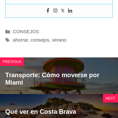
Categorías
CONSEJOS
Etiquetas
ahorrar
,
consejos
,
verano
PREVIOUS
Transporte: Cómo moverse por
Miami
NEXT
Qué ver en Costa Brava