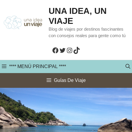
Saltar
UNA IDEA, UN
al
VIAJE
contenido
Blog de viajes por destinos fascinantes
con consejos reales para gente como tú
Facebook
Twitter
Instagram
TikTok
**** MENÚ PRINCIPAL ****
Guías De Viaje