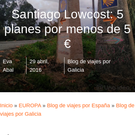
Santiago Lowcost: 5
planes por menos de 5
€
Eva
29 abril,
Blog de viajes por
Abal
2016
Galicia
Inicio
»
EUROPA
»
Blog de viajes por España
»
Blog de
viajes por Galicia