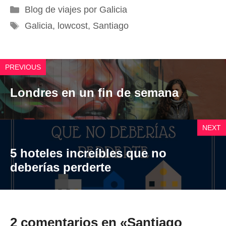
Categorías
Blog de viajes por Galicia
Etiquetas
Galicia
,
lowcost
,
Santiago
PREVIOUS
Londres en un fin de semana
NEXT
5 hoteles increíbles que no
deberías perderte
2 comentarios en «Santiago