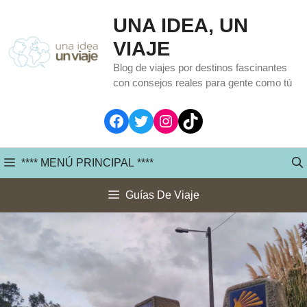
Saltar
UNA IDEA, UN
al
VIAJE
contenido
Blog de viajes por destinos fascinantes
con consejos reales para gente como tú
Facebook
Twitter
Instagram
TikTok
**** MENÚ PRINCIPAL ****
Guías De Viaje