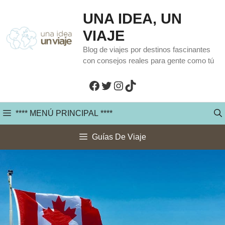
Saltar
UNA IDEA, UN
al
VIAJE
contenido
Blog de viajes por destinos fascinantes
con consejos reales para gente como tú
Facebook
Twitter
Instagram
TikTok
**** MENÚ PRINCIPAL ****
Guías De Viaje