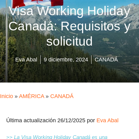
Visa Working Holiday
Canadá: Requisitos y
solicitud
Eva Abal
9 diciembre, 2024
CANADÁ
Inicio
»
AMÉRICA
»
CANADÁ
Última actualización 26/12/2025 por
Eva Abal
>> La Visa Working Holiday Canadá es una