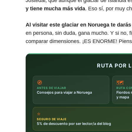
Jostedal, que aunque el glaciar de Islandia 
y tiene mucha más vida
. Eso sí, por muy ch
Al visitar este glaciar en Noruega te dar
en persona, sin duda, gana mucho. Y si no, fi
comparar dimensiones. ¡ES ENORME! Piens
RUTA POR 
🧭
🗺️
ANTES DE VIAJAR
RUTA CO
Consejos para viajar a Noruega
Fiordos 
y mapa
⭐
SEGURO DE VIAJE
5% de descuento por ser lector/a del blog