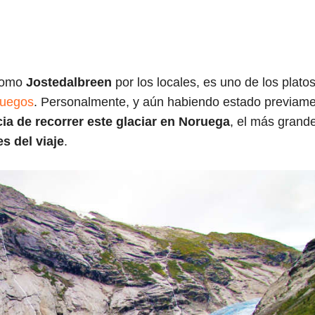
l
 como
Jostedalbreen
por los locales, es uno de los plato
oruegos
. Personalmente, y aún habiendo estado previam
ia de recorrer este glaciar en Noruega
, el más grand
s del viaje
.