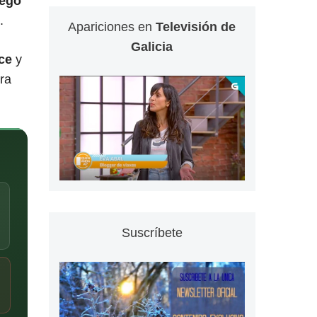
uego
.
Apariciones en
Televisión de
Galicia
ce
y
ra
Suscríbete