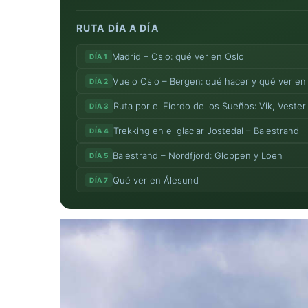
RUTA DÍA A DÍA
Madrid – Oslo: qué ver en Oslo
DÍA 1
Vuelo Oslo – Bergen: qué hacer y qué ver en
DÍA 2
Ruta por el Fiordo de los Sueños: Vik, Vester
DÍA 3
Trekking en el glaciar Jostedal – Balestrand
DÍA 4
Balestrand – Nordfjord: Gloppen y Loen
DÍA 5
Qué ver en Ålesund
DÍA 7