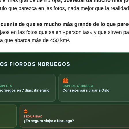
es el más grande de Europa,
Jostedal da mucho más j
ulo que parezca en las fotos, nada mejor que la realidad
ás cuenta de que es mucho más grande de lo que pare
jaos en las fotos que salen «personitas» y que sirven pa
a que abarca más de 450 km².
LOS FIORDOS NORUEGOS
🏙️
MPLETA
CAPITAL NORUEGA
noruegos en 7 días: itinerario
Consejos para viajar a Oslo
⛔
SEGURIDAD
¿Es seguro viajar a Noruega?