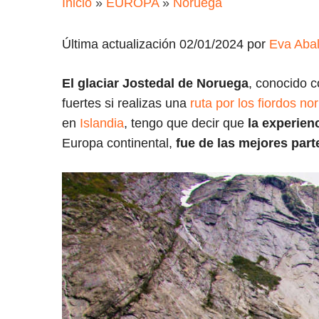
Inicio
»
EUROPA
»
Noruega
Última actualización 02/01/2024 por
Eva Aba
El glaciar Jostedal de Noruega
, conocido
fuertes si realizas una
ruta por los fiordos n
en
Islandia
, tengo que decir que
la experienc
Europa continental,
fue de las mejores parte