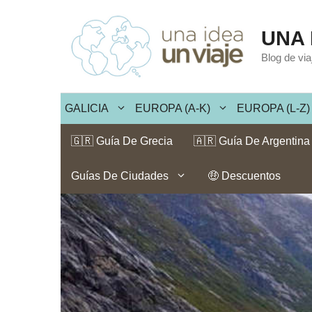
Saltar
al
UNA 
contenido
Blog de vi
GALICIA
EUROPA (A-K)
EUROPA (L-Z)
🇬🇷 Guía De Grecia
🇦🇷 Guía De Argentina
Guías De Ciudades
🤑 Descuentos