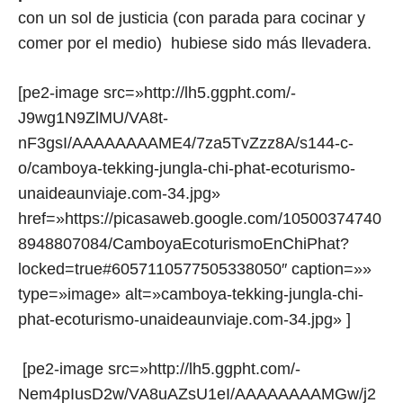
con un sol de justicia (con parada para cocinar y
comer por el medio) hubiese sido más llevadera.
[pe2-image src=»http://lh5.ggpht.com/-
J9wg1N9ZlMU/VA8t-
nF3gsI/AAAAAAAAME4/7za5TvZzz8A/s144-c-
o/camboya-tekking-jungla-chi-phat-ecoturismo-
unaideaunviaje.com-34.jpg»
href=»https://picasaweb.google.com/10500374740
8948807084/CamboyaEcoturismoEnChiPhat?
locked=true#6057110577505338050″ caption=»»
type=»image» alt=»camboya-tekking-jungla-chi-
phat-ecoturismo-unaideaunviaje.com-34.jpg» ]
[pe2-image src=»http://lh5.ggpht.com/-
Nem4pIusD2w/VA8uAZsU1eI/AAAAAAAAMGw/j2