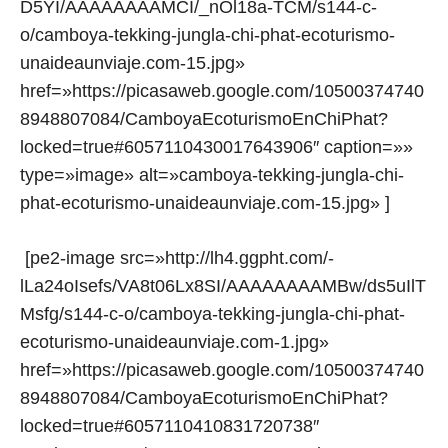
D5YI/AAAAAAAAMCI/_nOl18a-TCM/s144-c-
o/camboya-tekking-jungla-chi-phat-ecoturismo-
unaideaunviaje.com-15.jpg»
href=»https://picasaweb.google.com/10500374740
8948807084/CamboyaEcoturismoEnChiPhat?
locked=true#6057110430017643906″ caption=»»
type=»image» alt=»camboya-tekking-jungla-chi-
phat-ecoturismo-unaideaunviaje.com-15.jpg» ]
[pe2-image src=»http://lh4.ggpht.com/-
lLa24oIsefs/VA8t06Lx8SI/AAAAAAAAMBw/ds5uIlT
Msfg/s144-c-o/camboya-tekking-jungla-chi-phat-
ecoturismo-unaideaunviaje.com-1.jpg»
href=»https://picasaweb.google.com/10500374740
8948807084/CamboyaEcoturismoEnChiPhat?
locked=true#6057110410831720738″