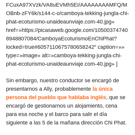
FCuxA97XVzk/VA8uEVMh5EI/AAAAAAAAMFQ/M
OBnb-zFY6k/s144-c-o/camboya-tekking-jungla-chi-
phat-ecoturismo-unaideaunviaje.com-40.jpg»
href=»https://picasaweb.google.com/10500374740
8948807084/CamboyaEcoturismoEnChiPhat?
locked=true#6057110675780658242″ caption=»»
type=»image» alt=»camboya-tekking-jungla-chi-
phat-ecoturismo-unaideaunviaje.com-40.jpg» ]
Sin embargo, nuestro conductor se encargó de
presentarnos a Ally, probablemente
la única
persona del pueblo que hablaba inglés
, que se
encargó de gestionarnos un alojamiento, cena
para esa noche y el barco para salir el día
siguiente a las 5 de la mañana dirección Chi Phat.