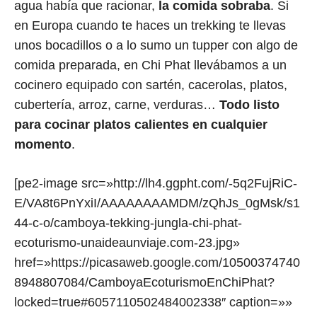
agua había que racionar,
la comida sobraba
. Si
en Europa cuando te haces un trekking te llevas
unos bocadillos o a lo sumo un tupper con algo de
comida preparada, en Chi Phat llevábamos a un
cocinero equipado con sartén, cacerolas, platos,
cubertería, arroz, carne, verduras…
Todo listo
para cocinar platos calientes en cualquier
momento
.
[pe2-image src=»http://lh4.ggpht.com/-5q2FujRiC-
E/VA8t6PnYxiI/AAAAAAAAMDM/zQhJs_0gMsk/s1
44-c-o/camboya-tekking-jungla-chi-phat-
ecoturismo-unaideaunviaje.com-23.jpg»
href=»https://picasaweb.google.com/10500374740
8948807084/CamboyaEcoturismoEnChiPhat?
locked=true#6057110502484002338″ caption=»»