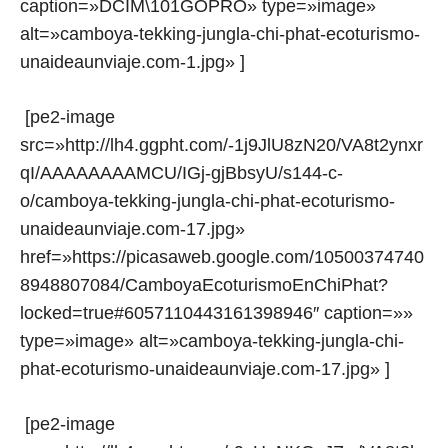
caption=»DCIM\101GOPRO» type=»image»
alt=»camboya-tekking-jungla-chi-phat-ecoturismo-
unaideaunviaje.com-1.jpg» ]
[pe2-image
src=»http://lh4.ggpht.com/-1j9JlU8zN20/VA8t2ynxr
qI/AAAAAAAAMCU/IGj-gjBbsyU/s144-c-
o/camboya-tekking-jungla-chi-phat-ecoturismo-
unaideaunviaje.com-17.jpg»
href=»https://picasaweb.google.com/10500374740
8948807084/CamboyaEcoturismoEnChiPhat?
locked=true#6057110443161398946″ caption=»»
type=»image» alt=»camboya-tekking-jungla-chi-
phat-ecoturismo-unaideaunviaje.com-17.jpg» ]
[pe2-image