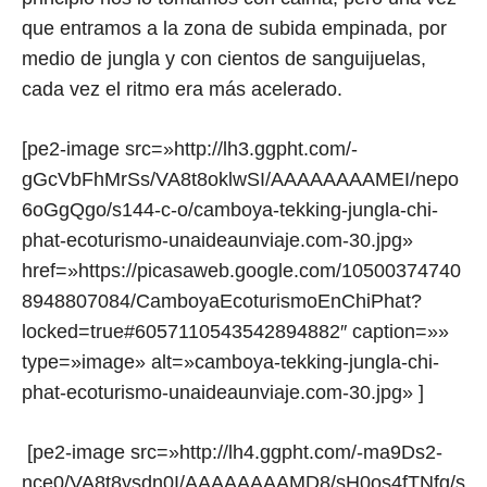
que entramos a la zona de subida empinada, por
medio de jungla y con cientos de sanguijuelas,
cada vez el ritmo era más acelerado.
[pe2-image src=»http://lh3.ggpht.com/-
gGcVbFhMrSs/VA8t8oklwSI/AAAAAAAAMEI/nepo
6oGgQgo/s144-c-o/camboya-tekking-jungla-chi-
phat-ecoturismo-unaideaunviaje.com-30.jpg»
href=»https://picasaweb.google.com/10500374740
8948807084/CamboyaEcoturismoEnChiPhat?
locked=true#6057110543542894882″ caption=»»
type=»image» alt=»camboya-tekking-jungla-chi-
phat-ecoturismo-unaideaunviaje.com-30.jpg» ]
[pe2-image src=»http://lh4.ggpht.com/-ma9Ds2-
nce0/VA8t8ysdn0I/AAAAAAAAMD8/sH0os4fTNfg/s