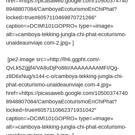
href=»https://picasaweb.google.com/10500374740
8948807084/CamboyaEcoturismoEnChiPhat?
locked=true#6057110469870721266″
caption=»DCIM\101GOPRO» type=»image»
alt=»camboya-tekking-jungla-chi-phat-ecoturismo-
unaideaunviaje.com-2.jpg» ]
[pe2-image src=»http://lh6.ggpht.com/-
QvLk5Zgjjf4/VA8uDjPo86I/AAAAAAAAMFI/Qg-
z8D6xNug/s144-c-o/camboya-tekking-jungla-chi-
phat-ecoturismo-unaideaunviaje.com-4.jpg»
href=»https://picasaweb.google.com/10500374740
8948807084/CamboyaEcoturismoEnChiPhat?
locked=true#6057110662371931042″
caption=»DCIM\101GOPRO» type=»image»
alt=»camboya-tekking-jungla-chi-phat-ecoturismo-