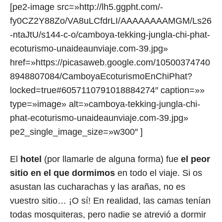
[pe2-image src=»http://lh5.ggpht.com/-
fy0CZ2Y88Zo/VA8uLCfdrLI/AAAAAAAAMGM/Ls26
-ntaJtU/s144-c-o/camboya-tekking-jungla-chi-phat-
ecoturismo-unaideaunviaje.com-39.jpg»
href=»https://picasaweb.google.com/10500374740
8948807084/CamboyaEcoturismoEnChiPhat?
locked=true#6057110791018884274″ caption=»»
type=»image» alt=»camboya-tekking-jungla-chi-
phat-ecoturismo-unaideaunviaje.com-39.jpg»
pe2_single_image_size=»w300″ ]
El
hotel
(por llamarle de alguna forma) fue
el peor
sitio en el que dormimos
en todo el viaje. Si os
asustan las cucharachas y las arañas, no es
vuestro sitio… ¡O sí! En realidad, las camas tenían
todas mosquiteras, pero nadie se atrevió a dormir