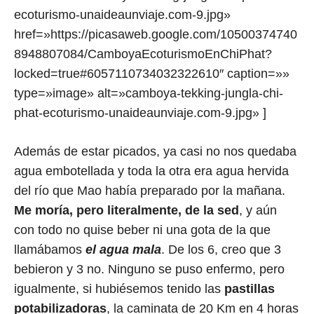
ecoturismo-unaideaunviaje.com-9.jpg»
href=»https://picasaweb.google.com/10500374740
8948807084/CamboyaEcoturismoEnChiPhat?
locked=true#6057110734032322610″ caption=»»
type=»image» alt=»camboya-tekking-jungla-chi-
phat-ecoturismo-unaideaunviaje.com-9.jpg» ]
Además de estar picados, ya casi no nos quedaba
agua embotellada y toda la otra era agua hervida
del río que Mao había preparado por la mañana.
Me moría, pero literalmente, de la sed
, y aún
con todo no quise beber ni una gota de la que
llamábamos
el agua mala
. De los 6, creo que 3
bebieron y 3 no. Ninguno se puso enfermo, pero
igualmente, si hubiésemos tenido las
pastillas
potabilizadoras
, la caminata de 20 Km en 4 horas