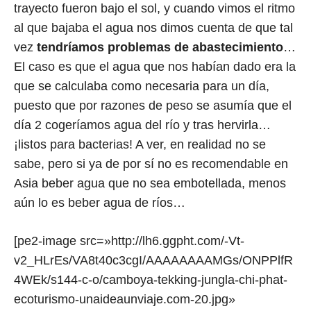
trayecto fueron bajo el sol, y cuando vimos el ritmo
al que bajaba el agua nos dimos cuenta de que tal
vez
tendríamos problemas de abastecimiento
…
El caso es que el agua que nos habían dado era la
que se calculaba como necesaria para un día,
puesto que por razones de peso se asumía que el
día 2 cogeríamos agua del río y tras hervirla…
¡listos para bacterias! A ver, en realidad no se
sabe, pero si ya de por sí no es recomendable en
Asia beber agua que no sea embotellada, menos
aún lo es beber agua de ríos…
[pe2-image src=»http://lh6.ggpht.com/-Vt-
v2_HLrEs/VA8t40c3cgI/AAAAAAAAMGs/ONPPlfR
4WEk/s144-c-o/camboya-tekking-jungla-chi-phat-
ecoturismo-unaideaunviaje.com-20.jpg»