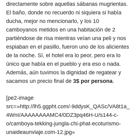
directamente sobre aquellas sábanas mugrientas.
El baño, donde no recuerdo ni siquiera si había
ducha, mejor no mencionarlo, y los 10
camboyanos metidos en una habitación de 2
partiéndose de risa mientras veían una peli y nos
espiaban en el pasillo, fueron uno de los alicientes
de la noche. Sí, el hotel era lo peor, pero era lo
único que había en el pueblo y era eso o nada.
Además, aún tuvimos la dignidad de regatear y
sacamos un precio final de
3$ por persona
.
[pe2-image
src=»http://lh5.ggpht.com/-9ddysK_QASc/VA8t1a_
4WnI/AAAAAAAAMC4/0DZ3pq46H-U/s144-c-
o/camboya-tekking-jungla-chi-phat-ecoturismo-
unaideaunviaje.com-12.jpg»