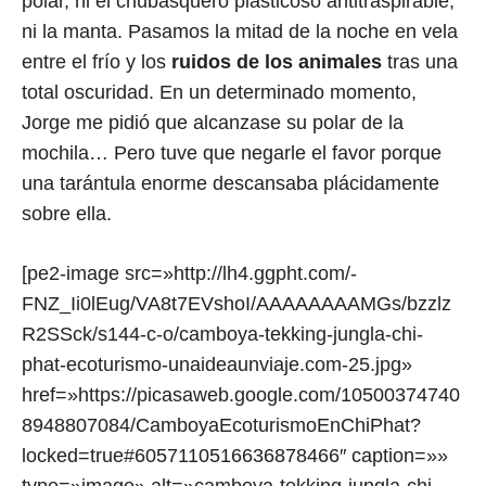
polar, ni el chubasquero plasticoso antitraspirable,
ni la manta. Pasamos la mitad de la noche en vela
entre el frío y los
ruidos de los animales
tras una
total oscuridad. En un determinado momento,
Jorge me pidió que alcanzase su polar de la
mochila… Pero tuve que negarle el favor porque
una tarántula enorme descansaba plácidamente
sobre ella.
[pe2-image src=»http://lh4.ggpht.com/-
FNZ_Ii0lEug/VA8t7EVshoI/AAAAAAAAMGs/bzzlz
R2SSck/s144-c-o/camboya-tekking-jungla-chi-
phat-ecoturismo-unaideaunviaje.com-25.jpg»
href=»https://picasaweb.google.com/10500374740
8948807084/CamboyaEcoturismoEnChiPhat?
locked=true#6057110516636878466″ caption=»»