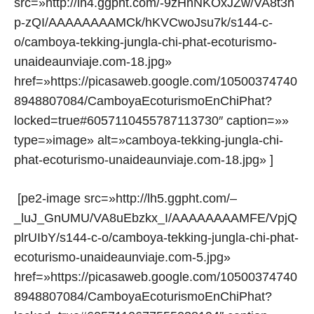
src=»http://lh4.ggpht.com/-9zHnNKOxJZw/VA8t3h
p-zQI/AAAAAAAAMCk/hKVCwoJsu7k/s144-c-
o/camboya-tekking-jungla-chi-phat-ecoturismo-
unaideaunviaje.com-18.jpg»
href=»https://picasaweb.google.com/10500374740
8948807084/CamboyaEcoturismoEnChiPhat?
locked=true#6057110455787113730″ caption=»»
type=»image» alt=»camboya-tekking-jungla-chi-
phat-ecoturismo-unaideaunviaje.com-18.jpg» ]
[pe2-image src=»http://lh5.ggpht.com/–
_luJ_GnUMU/VA8uEbzkx_I/AAAAAAAAMFE/VpjQ
plrUIbY/s144-c-o/camboya-tekking-jungla-chi-phat-
ecoturismo-unaideaunviaje.com-5.jpg»
href=»https://picasaweb.google.com/10500374740
8948807084/CamboyaEcoturismoEnChiPhat?