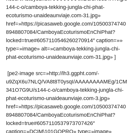
144-c-o/camboya-tekking-jungla-chi-phat-
ecoturismo-unaideaunviaje.com-31.jpg»
href=»https://picasaweb.google.com/10500374740
8948807084/CamboyaEcoturismoEnChiPhat?
locked=true#6057110546260270914″ caption=»»
type=»image» alt=»camboya-tekking-jungla-chi-
phat-ecoturismo-unaideaunviaje.com-31.jpg» ]
[pe2-image src=»http://lh3.ggpht.com/-
u9ZqX6u7NLQ/VA8t8T0ysqI/AAAAAAAAMEg/1CM
341O7G9U/s144-c-o/camboya-tekking-jungla-chi-
phat-ecoturismo-unaideaunviaje.com-3.jpg»
href=»https://picasaweb.google.com/10500374740
8948807084/CamboyaEcoturismoEnChiPhat?
locked=true#6057110537973707426″
caption=»DCIM\101GOPRO» type=»image»