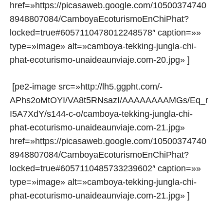
href=»https://picasaweb.google.com/10500374740
8948807084/CamboyaEcoturismoEnChiPhat?
locked=true#6057110478012248578″ caption=»»
type=»image» alt=»camboya-tekking-jungla-chi-
phat-ecoturismo-unaideaunviaje.com-20.jpg» ]
[pe2-image src=»http://lh5.ggpht.com/-
APhs2oMtOYI/VA8t5RNsazI/AAAAAAAAMGs/Eq_r
I5A7XdY/s144-c-o/camboya-tekking-jungla-chi-
phat-ecoturismo-unaideaunviaje.com-21.jpg»
href=»https://picasaweb.google.com/10500374740
8948807084/CamboyaEcoturismoEnChiPhat?
locked=true#6057110485733239602″ caption=»»
type=»image» alt=»camboya-tekking-jungla-chi-
phat-ecoturismo-unaideaunviaje.com-21.jpg» ]