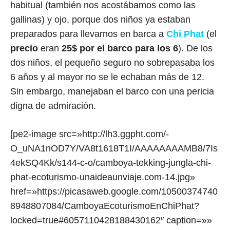
habitual (también nos acostábamos como las
gallinas) y ojo, porque dos niños ya estaban
preparados para llevarnos en barca a
Chi Phat
(el
precio
eran
25$ por el barco para los 6
). De los
dos niños, el pequeño seguro no sobrepasaba los
6 años y al mayor no se le echaban más de 12.
Sin embargo, manejaban el barco con una pericia
digna de admiración.
[pe2-image src=»http://lh3.ggpht.com/-
O_uNA1nOD7Y/VA8t1618T1I/AAAAAAAAMB8/7Is
4ekSQ4Kk/s144-c-o/camboya-tekking-jungla-chi-
phat-ecoturismo-unaideaunviaje.com-14.jpg»
href=»https://picasaweb.google.com/10500374740
8948807084/CamboyaEcoturismoEnChiPhat?
locked=true#6057110428188430162″ caption=»»