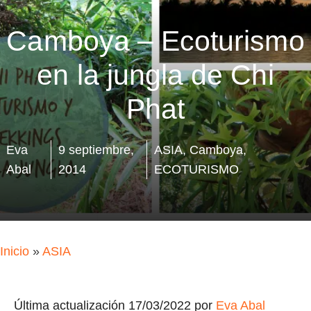
Camboya – Ecoturismo
en la jungla de Chi
Phat
Eva
9 septiembre,
ASIA
,
Camboya
,
Abal
2014
ECOTURISMO
Inicio
»
ASIA
Última actualización 17/03/2022 por
Eva Abal