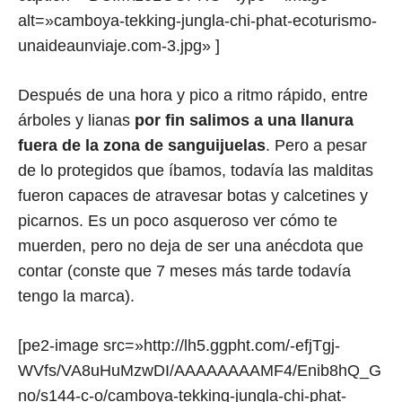
alt=»camboya-tekking-jungla-chi-phat-ecoturismo-
unaideaunviaje.com-3.jpg» ]
Después de una hora y pico a ritmo rápido, entre
árboles y lianas
por fin salimos a una llanura
fuera de la zona de sanguijuelas
. Pero a pesar
de lo protegidos que íbamos, todavía las malditas
fueron capaces de atravesar botas y calcetines y
picarnos. Es un poco asqueroso ver cómo te
muerden, pero no deja de ser una anécdota que
contar (conste que 7 meses más tarde todavía
tengo la marca).
[pe2-image src=»http://lh5.ggpht.com/-efjTgj-
WVfs/VA8uHuMzwDI/AAAAAAAAMF4/Enib8hQ_G
no/s144-c-o/camboya-tekking-jungla-chi-phat-