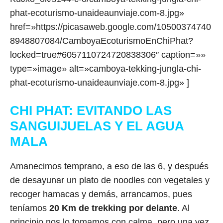
phat-ecoturismo-unaideaunviaje.com-8.jpg»
href=»https://picasaweb.google.com/10500374740
8948807084/CamboyaEcoturismoEnChiPhat?
locked=true#6057110724720838306″ caption=»»
type=»image» alt=»camboya-tekking-jungla-chi-
phat-ecoturismo-unaideaunviaje.com-8.jpg» ]
CHI PHAT: EVITANDO LAS
SANGUIJUELAS Y EL AGUA
MALA
Amanecimos temprano, a eso de las 6, y después
de desayunar un plato de noodles con vegetales y
recoger hamacas y demás, arrancamos, pues
teníamos
20 Km de trekking por delante
. Al
principio nos lo tomamos con calma, pero una vez