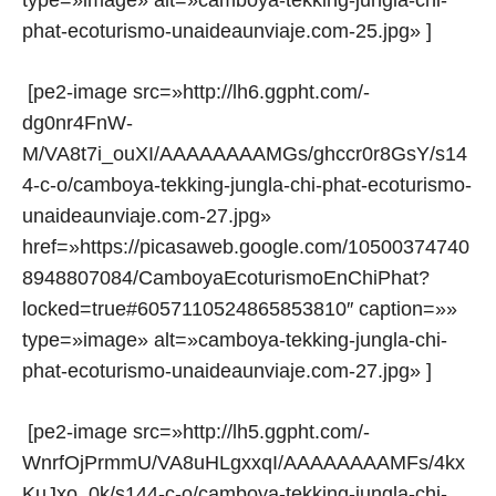
type=»image» alt=»camboya-tekking-jungla-chi-
phat-ecoturismo-unaideaunviaje.com-25.jpg» ]
[pe2-image src=»http://lh6.ggpht.com/-
dg0nr4FnW-
M/VA8t7i_ouXI/AAAAAAAAMGs/ghccr0r8GsY/s14
4-c-o/camboya-tekking-jungla-chi-phat-ecoturismo-
unaideaunviaje.com-27.jpg»
href=»https://picasaweb.google.com/10500374740
8948807084/CamboyaEcoturismoEnChiPhat?
locked=true#6057110524865853810″ caption=»»
type=»image» alt=»camboya-tekking-jungla-chi-
phat-ecoturismo-unaideaunviaje.com-27.jpg» ]
[pe2-image src=»http://lh5.ggpht.com/-
WnrfOjPrmmU/VA8uHLgxxqI/AAAAAAAAMFs/4kx
KuJxo_0k/s144-c-o/camboya-tekking-jungla-chi-