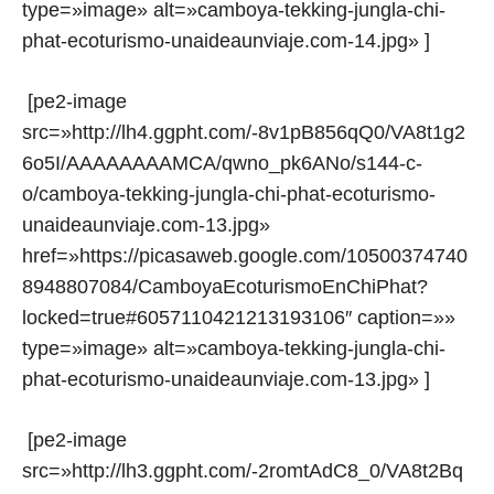
type=»image» alt=»camboya-tekking-jungla-chi-
phat-ecoturismo-unaideaunviaje.com-14.jpg» ]
[pe2-image
src=»http://lh4.ggpht.com/-8v1pB856qQ0/VA8t1g2
6o5I/AAAAAAAAMCA/qwno_pk6ANo/s144-c-
o/camboya-tekking-jungla-chi-phat-ecoturismo-
unaideaunviaje.com-13.jpg»
href=»https://picasaweb.google.com/10500374740
8948807084/CamboyaEcoturismoEnChiPhat?
locked=true#6057110421213193106″ caption=»»
type=»image» alt=»camboya-tekking-jungla-chi-
phat-ecoturismo-unaideaunviaje.com-13.jpg» ]
[pe2-image
src=»http://lh3.ggpht.com/-2romtAdC8_0/VA8t2Bq