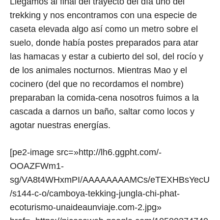
Llegamos al final del trayecto del día uno del
trekking y nos encontramos con una especie de
caseta elevada algo así como un metro sobre el
suelo, donde había postes preparados para atar
las hamacas y estar a cubierto del sol, del rocío y
de los animales nocturnos. Mientras Mao y el
cocinero (del que no recordamos el nombre)
preparaban la comida-cena nosotros fuimos a la
cascada a darnos un baño, saltar como locos y
agotar nuestras energías.
[pe2-image src=»http://lh6.ggpht.com/-
OOAZFWm1-
sg/VA8t4WHxmPI/AAAAAAAAMCs/eTEXHBsYecU
/s144-c-o/camboya-tekking-jungla-chi-phat-
ecoturismo-unaideaunviaje.com-2.jpg»