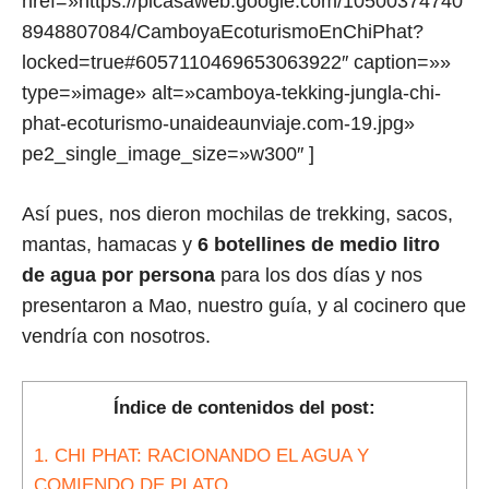
href=»https://picasaweb.google.com/10500374740
8948807084/CamboyaEcoturismoEnChiPhat?
locked=true#6057110469653063922″ caption=»»
type=»image» alt=»camboya-tekking-jungla-chi-
phat-ecoturismo-unaideaunviaje.com-19.jpg»
pe2_single_image_size=»w300″ ]
Así pues, nos dieron mochilas de trekking, sacos,
mantas, hamacas y
6 botellines de medio litro
de agua por persona
para los dos días y nos
presentaron a Mao, nuestro guía, y al cocinero que
vendría con nosotros.
Índice de contenidos del post:
1.
CHI PHAT: RACIONANDO EL AGUA Y
COMIENDO DE PLATO