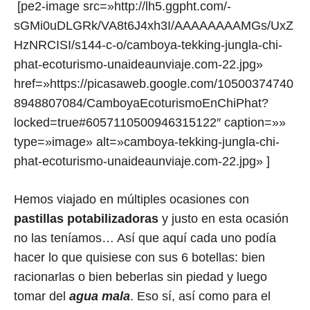
[pe2-image src=»http://lh5.ggpht.com/-
sGMi0uDLGRk/VA8t6J4xh3I/AAAAAAAAMGs/UxZ
HzNRCISI/s144-c-o/camboya-tekking-jungla-chi-
phat-ecoturismo-unaideaunviaje.com-22.jpg»
href=»https://picasaweb.google.com/10500374740
8948807084/CamboyaEcoturismoEnChiPhat?
locked=true#6057110500946315122″ caption=»»
type=»image» alt=»camboya-tekking-jungla-chi-
phat-ecoturismo-unaideaunviaje.com-22.jpg» ]
Hemos viajado en múltiples ocasiones con
pastillas potabilizadoras
y justo en esta ocasión
no las teníamos… Así que aquí cada uno podía
hacer lo que quisiese con sus 6 botellas: bien
racionarlas o bien beberlas sin piedad y luego
tomar del
agua mala
. Eso sí, así como para el