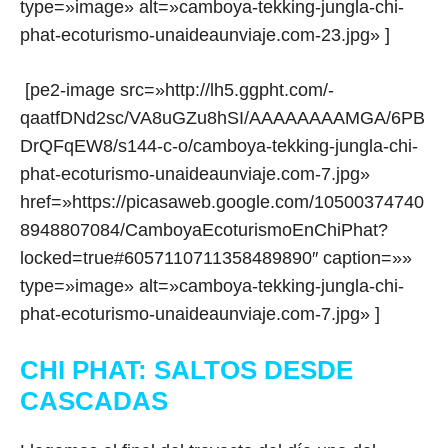
type=»image» alt=»camboya-tekking-jungla-chi-
phat-ecoturismo-unaideaunviaje.com-23.jpg» ]
[pe2-image src=»http://lh5.ggpht.com/-
qaatfDNd2sc/VA8uGZu8hSI/AAAAAAAAMGA/6PB
DrQFqEW8/s144-c-o/camboya-tekking-jungla-chi-
phat-ecoturismo-unaideaunviaje.com-7.jpg»
href=»https://picasaweb.google.com/10500374740
8948807084/CamboyaEcoturismoEnChiPhat?
locked=true#6057110711358489890″ caption=»»
type=»image» alt=»camboya-tekking-jungla-chi-
phat-ecoturismo-unaideaunviaje.com-7.jpg» ]
CHI PHAT: SALTOS DESDE
CASCADAS