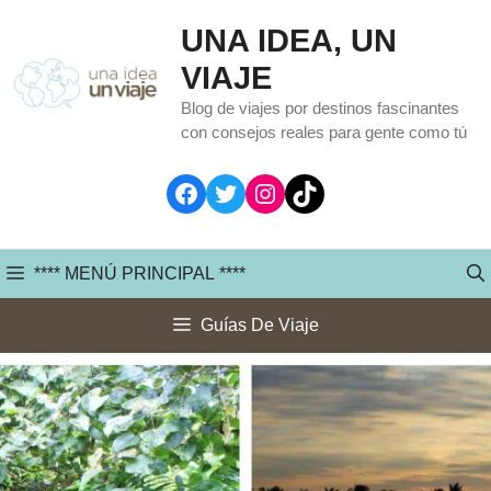
Saltar
UNA IDEA, UN
al
VIAJE
contenido
Blog de viajes por destinos fascinantes
con consejos reales para gente como tú
Facebook
Twitter
Instagram
TikTok
**** MENÚ PRINCIPAL ****
Guías De Viaje