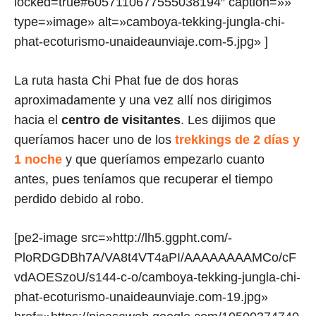
locked=true#6057110677555038194″ caption=»»
type=»image» alt=»camboya-tekking-jungla-chi-
phat-ecoturismo-unaideaunviaje.com-5.jpg» ]
La ruta hasta Chi Phat fue de dos horas
aproximadamente y una vez allí nos dirigimos
hacia el
centro de visitantes
. Les dijimos que
queríamos hacer uno de los
trekkings de 2 días y
1 noche
y que queríamos empezarlo cuanto
antes, pues teníamos que recuperar el tiempo
perdido debido al robo.
[pe2-image src=»http://lh5.ggpht.com/-
PloRDGDBh7A/VA8t4VT4aPI/AAAAAAAAMCo/cF
vdAOESzoU/s144-c-o/camboya-tekking-jungla-chi-
phat-ecoturismo-unaideaunviaje.com-19.jpg»