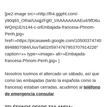
[pe2-image src=»http://lh4.ggpht.com/-
y90q93_ORaI/UuqjzFgl0_I/AAAAAAAAEu4/9fD6u
WQmj1E/s144-c-o/Embajada-francesa-Phnom-
Penh.jpg»
href=»https://picasaweb.google.com/10500374740
8948807084/UiuvTai02#5974767953707914226″
caption=»» type=»image» alt=»Embajada-
francesa-Phnom-Penh.jpg» ]
Nosotros tuvimos el altercado un sábado, así que
como las embajadas (tanto la española como la
francesa) estaban cerradas, acudimos al
teléfono
de emergencia consular
.