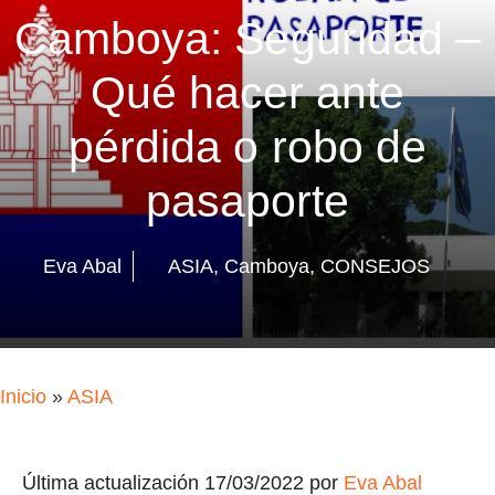
Camboya: Seguridad –
Qué hacer ante
pérdida o robo de
pasaporte
Eva Abal
ASIA
,
Camboya
,
CONSEJOS
Inicio
»
ASIA
Última actualización 17/03/2022 por
Eva Abal