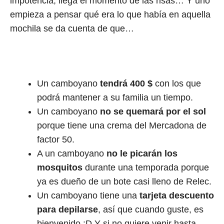
impotencia, llega el momento de las risas… Y uno
empieza a pensar qué era lo que había en aquella
mochila se da cuenta de que…
Un camboyano
tendrá 400 $
con los que
podrá mantener a su familia un tiempo.
Un camboyano
no se quemará por el sol
porque tiene una crema del Mercadona de
factor 50.
A un camboyano
no le picarán los
mosquitos
durante una temporada porque
ya es dueño de un bote casi lleno de Relec.
Un camboyano tiene una
tarjeta descuento
para depilarse
, así que cuando guste, es
bienvenido :D Y si no quiere venir hasta