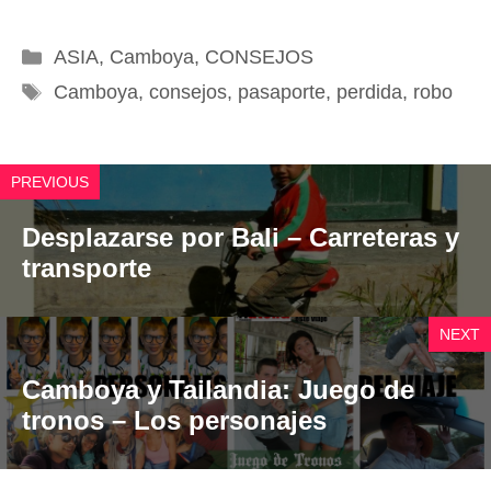
Categorías
ASIA
,
Camboya
,
CONSEJOS
Etiquetas
Camboya
,
consejos
,
pasaporte
,
perdida
,
robo
PREVIOUS
Desplazarse por Bali – Carreteras y
transporte
NEXT
Camboya y Tailandia: Juego de
tronos – Los personajes