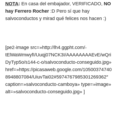
NOTA
:
En casa del embajador, VERIFICADO,
NO
hay Ferrero Rocher
:D Pero sí que hay
salvoconductos y mirad qué felices nos hacen :)
[pe2-image src=»http://lh4.ggpht.com/-
tElWaWmwyfI/Uuqj07NCK3I/AAAAAAAAEvE/wQri
DyTyp5o/s144-c-o/salvoconducto-conseguido.jpg»
href=»https://picasaweb.google.com/10500374740
8948807084/UiuvTai02#5974767985301269362″
caption=»salvoconducto-camboya» type=»image»
alt=»salvoconducto-conseguido.jpg» ]