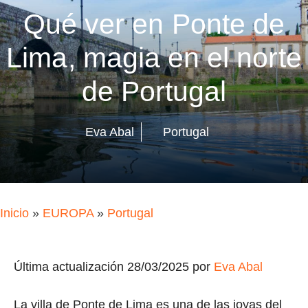
Qué ver en Ponte de
Lima, magia en el norte
de Portugal
Eva Abal
Portugal
Inicio
»
EUROPA
»
Portugal
Última actualización 28/03/2025 por
Eva Abal
La villa de Ponte de Lima es una de las joyas del