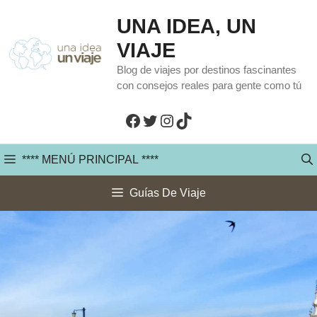
Saltar
UNA IDEA, UN
al
VIAJE
contenido
Blog de viajes por destinos fascinantes
con consejos reales para gente como tú
Facebook
Twitter
Instagram
TikTok
**** MENÚ PRINCIPAL ****
Guías De Viaje