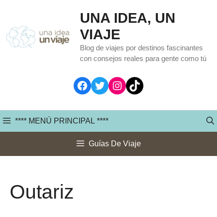
Saltar
UNA IDEA, UN
al
VIAJE
contenido
Blog de viajes por destinos fascinantes
con consejos reales para gente como tú
Facebook
Twitter
Instagram
TikTok
**** MENÚ PRINCIPAL ****
Guías De Viaje
Outariz