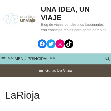
Saltar
UNA IDEA, UN
al
VIAJE
contenido
Blog de viajes por destinos fascinantes
con consejos reales para gente como tú
Facebook
Twitter
Instagram
TikTok
**** MENÚ PRINCIPAL ****
Guías De Viaje
LaRioja