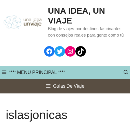
Saltar
UNA IDEA, UN
al
VIAJE
contenido
Blog de viajes por destinos fascinantes
con consejos reales para gente como tú
Facebook
Twitter
Instagram
TikTok
**** MENÚ PRINCIPAL ****
Guías De Viaje
islasjonicas