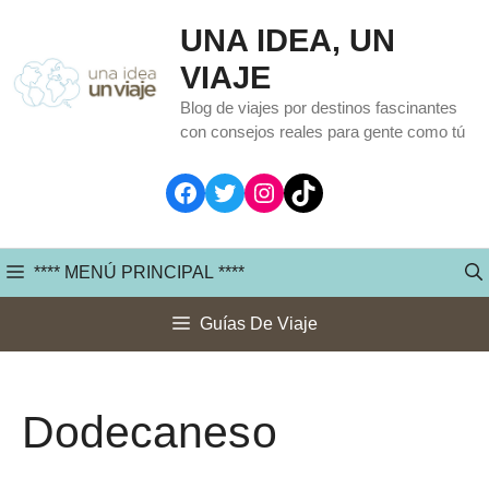
Saltar
UNA IDEA, UN
al
VIAJE
contenido
Blog de viajes por destinos fascinantes
con consejos reales para gente como tú
Facebook
Twitter
Instagram
TikTok
**** MENÚ PRINCIPAL ****
Guías De Viaje
Dodecaneso