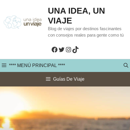
Saltar
UNA IDEA, UN
al
VIAJE
contenido
Blog de viajes por destinos fascinantes
con consejos reales para gente como tú
Facebook
Twitter
Instagram
TikTok
**** MENÚ PRINCIPAL ****
Guías De Viaje