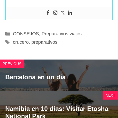
Categorías
CONSEJOS
,
Preparativos viajes
Etiquetas
crucero
,
preparativos
PREVIOUS
Barcelona en un día
NEXT
Namibia en 10 días: Visitar Etosha
National Park