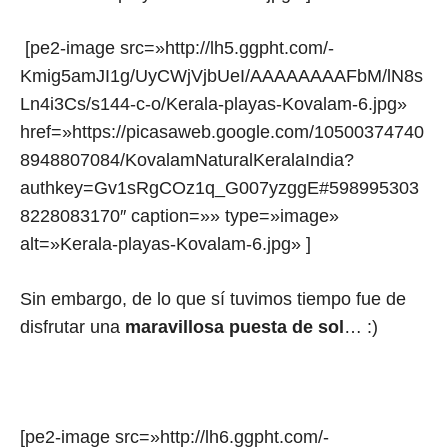
[pe2-image src=»http://lh5.ggpht.com/-
Kmig5amJI1g/UyCWjVjbUeI/AAAAAAAAFbM/lN8s
Ln4i3Cs/s144-c-o/Kerala-playas-Kovalam-6.jpg»
href=»https://picasaweb.google.com/10500374740
8948807084/KovalamNaturalKeralaIndia?
authkey=Gv1sRgCOz1q_G007yzggE#598995303
8228083170″ caption=»» type=»image»
alt=»Kerala-playas-Kovalam-6.jpg» ]
Sin embargo, de lo que sí tuvimos tiempo fue de
disfrutar una
maravillosa puesta de sol
… :)
[pe2-image src=»http://lh6.ggpht.com/-