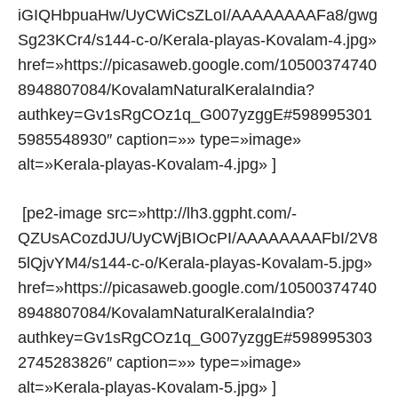
iGIQHbpuaHw/UyCWiCsZLoI/AAAAAAAAFa8/gwg
Sg23KCr4/s144-c-o/Kerala-playas-Kovalam-4.jpg»
href=»https://picasaweb.google.com/10500374740
8948807084/KovalamNaturalKeralaIndia?
authkey=Gv1sRgCOz1q_G007yzggE#598995301
5985548930″ caption=»» type=»image»
alt=»Kerala-playas-Kovalam-4.jpg» ]
[pe2-image src=»http://lh3.ggpht.com/-
QZUsACozdJU/UyCWjBIOcPI/AAAAAAAAFbI/2V8
5lQjvYM4/s144-c-o/Kerala-playas-Kovalam-5.jpg»
href=»https://picasaweb.google.com/10500374740
8948807084/KovalamNaturalKeralaIndia?
authkey=Gv1sRgCOz1q_G007yzggE#598995303
2745283826″ caption=»» type=»image»
alt=»Kerala-playas-Kovalam-5.jpg» ]