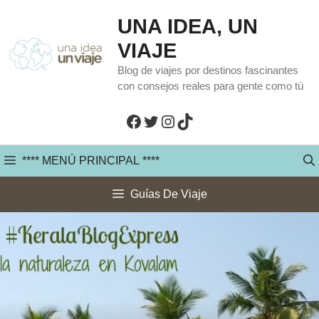
Saltar
UNA IDEA, UN
al
VIAJE
contenido
Blog de viajes por destinos fascinantes
con consejos reales para gente como tú
Facebook
Twitter
Instagram
TikTok
**** MENÚ PRINCIPAL ****
Guías De Viaje