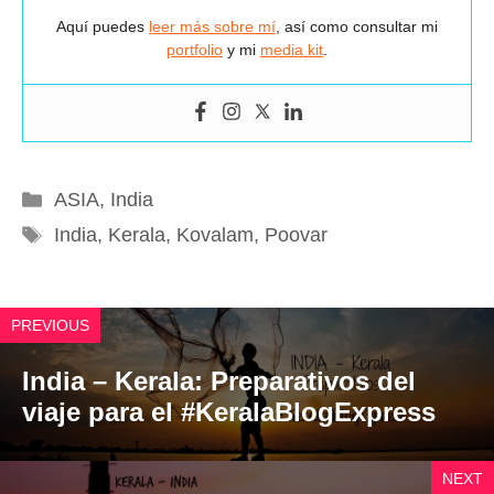
Aquí puedes
leer más sobre mí
, así como consultar mi
portfolio
y mi
media kit
.
Categorías
ASIA
,
India
Etiquetas
India
,
Kerala
,
Kovalam
,
Poovar
PREVIOUS
India – Kerala: Preparativos del
viaje para el #KeralaBlogExpress
NEXT