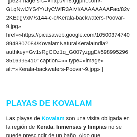
[pe2-image src=»http://lh6.ggpht.com/-
GLqNwIJYS4Y/UyCWfR3AiVI/AAAAAAAAFao/82v
2KEdgVxM/s144-c-o/Kerala-backwaters-Poovar-
9.jpg»
href=»https://picasaweb.google.com/10500374740
8948807084/KovalamNaturalKeralaIndia?
authkey=Gv1sRgCOz1q_G007yzggE#598995296
8516995410″ caption=»» type=»image»
alt=»Kerala-backwaters-Poovar-9.jpg» ]
PLAYAS DE KOVALAM
Las playas de
Kovalam
son una visita obligada en
la región de
Kerala
.
Inmensas y limpias
no se
puede prescindir de un baño. Algo que