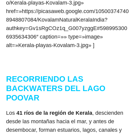
o/Kerala-playas-Kovalam-3.jpg»
href=»https://picasaweb.google.com/10500374740
8948807084/KovalamNaturalKeralaIndia?
authkey=Gv1sRgCOz1q_G007yzggE#598995300
6935634306″ caption=»» type=»image»
alt=»Kerala-playas-Kovalam-3.jpg» ]
RECORRIENDO LAS
BACKWATERS DEL LAGO
POOVAR
Los
41 ríos de la región de Kerala
, descienden
desde las montañas hacia el mar, y antes de
desembocar, forman estuarios, lagos, canales y