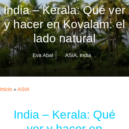
India – Kerala: Qué ver
y hacer en Kovalam: el
lado natural
Eva Abal
ASIA
,
India
Inicio
»
ASIA
India – Kerala: Qué
ver y hacer en