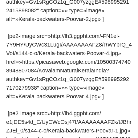
authkey=Gv1sRgCOz1q_G007yzggE#598995291
2415898082″ caption=»» type=»image»
alt=»Kerala-backwaters-Poovar-2.jpg» ]
[pe2-image src=»http://lh3.ggpht.com/-FN1el-
7Y9HY/UyCWc31LugI/AAAAAAAAFZ8/RWYbrQ_4
VoI/s144-c-o/Kerala-backwaters-Poovar-4.jpg»
href=»https://picasaweb.google.com/10500374740
8948807084/KovalamNaturalKeralaIndia?
authkey=Gv1sRgCOz1q_G007yzggE#598995292
7170279938″ caption=»» type=»image»
alt=»Kerala-backwaters-Poovar-4.jpg» ]
[pe2-image src=»http://lh4.ggpht.com/-
e1jDE5s4d_E/UyCWcOsj47I/AAAAAAAAFZk/tJBhr
ZJEl_0/s144-c-o/Kerala-backwaters-Poovar-1.jpg»