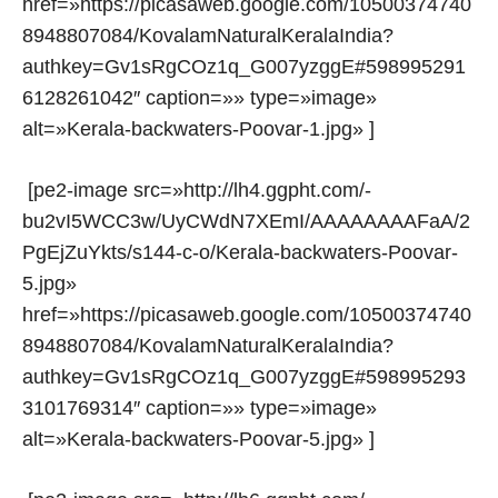
href=»https://picasaweb.google.com/10500374740
8948807084/KovalamNaturalKeralaIndia?
authkey=Gv1sRgCOz1q_G007yzggE#598995291
6128261042″ caption=»» type=»image»
alt=»Kerala-backwaters-Poovar-1.jpg» ]
[pe2-image src=»http://lh4.ggpht.com/-
bu2vI5WCC3w/UyCWdN7XEmI/AAAAAAAAFaA/2
PgEjZuYkts/s144-c-o/Kerala-backwaters-Poovar-
5.jpg»
href=»https://picasaweb.google.com/10500374740
8948807084/KovalamNaturalKeralaIndia?
authkey=Gv1sRgCOz1q_G007yzggE#598995293
3101769314″ caption=»» type=»image»
alt=»Kerala-backwaters-Poovar-5.jpg» ]