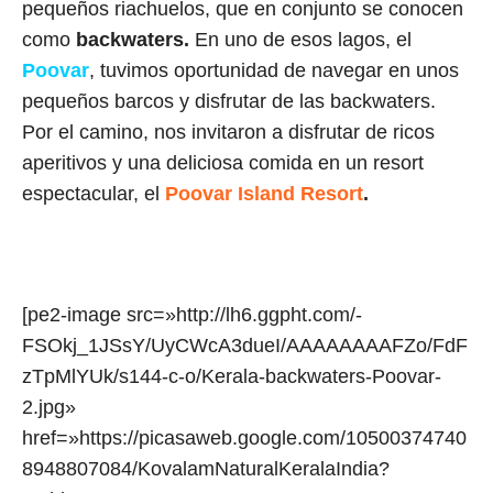
pequeños riachuelos, que en conjunto se conocen
como
backwaters.
En uno de esos lagos, el
Poovar
, tuvimos oportunidad de navegar en unos
pequeños barcos y disfrutar de las backwaters.
Por el camino, nos invitaron a disfrutar de ricos
aperitivos y una deliciosa comida en un resort
espectacular, el
Poovar Island Resort
.
[pe2-image src=»http://lh6.ggpht.com/-
FSOkj_1JSsY/UyCWcA3dueI/AAAAAAAAFZo/FdF
zTpMlYUk/s144-c-o/Kerala-backwaters-Poovar-
2.jpg»
href=»https://picasaweb.google.com/10500374740
8948807084/KovalamNaturalKeralaIndia?