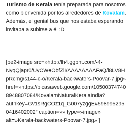
Turismo de Kerala
tenía preparada para nosotros
como bienvenida por los alrededores de
Kovalam
.
Además, el genial bus que nos estaba esperando
invitaba a subirse a él :D
[pe2-image src=»http://lh4.ggpht.com/-4-
NyqQjapr0/UyCWeObfZlI/AAAAAAAAFaQ/i8LV8H
pRcmg/s144-c-o/Kerala-backwaters-Poovar-7.jpg»
href=»https://picasaweb.google.com/10500374740
8948807084/KovalamNaturalKeralaIndia?
authkey=Gv1sRgCOz1q_G007yzggE#598995295
0416402002″ caption=»» type=»image»
alt=»Kerala-backwaters-Poovar-7.jpg» ]