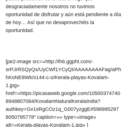
desgraciadamente nosotros no tuvimos
oportunidad de disfrutar y aún está pendiente a día
de hoy… Así que no desaprovechéis la
oportunidad.
[pe2-image src=»http://lh6.ggpht.com/-
srPJrRSQyQs/UyCWf1YCyQI/AAAAAAAAFag/aPh
hKoNE8Wk/s144-c-o/Kerala-playas-Kovalam-
1.jpg»
href=»https://picasaweb.google.com/10500374740
8948807084/KovalamNaturalKeralaIndia?
authkey=Gv1sRgCOz1q_G007yzggE#598995297
8050795778″ caption=»» type=»image»
alt=»Kerala-playas-Kovalam-1.jpg» ]