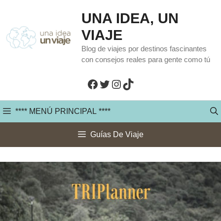
Saltar
UNA IDEA, UN
al
VIAJE
contenido
Blog de viajes por destinos fascinantes
con consejos reales para gente como tú
Facebook
Twitter
Instagram
TikTok
**** MENÚ PRINCIPAL ****
Guías De Viaje