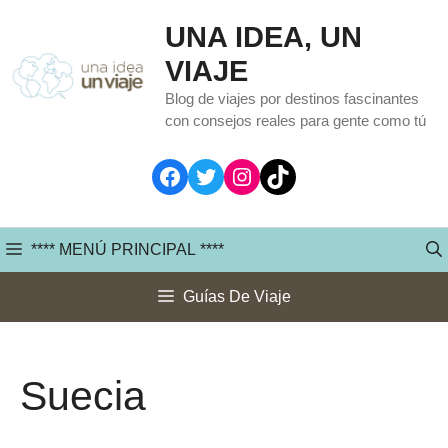
Saltar
UNA IDEA, UN
al
VIAJE
contenido
Blog de viajes por destinos fascinantes
con consejos reales para gente como tú
Facebook
Twitter
Instagram
TikTok
**** MENÚ PRINCIPAL ****
Guías De Viaje
Suecia