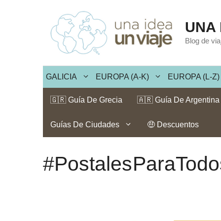
Saltar
al
UNA 
contenido
Blog de vi
GALICIA
EUROPA (A-K)
EUROPA (L-Z)
🇬🇷 Guía De Grecia
🇦🇷 Guía De Argentina
Guías De Ciudades
🤑 Descuentos
#PostalesParaTodo