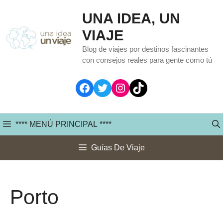
Saltar
UNA IDEA, UN
al
VIAJE
contenido
Blog de viajes por destinos fascinantes
con consejos reales para gente como tú
Facebook
Twitter
Instagram
TikTok
**** MENÚ PRINCIPAL ****
Guías De Viaje
Porto