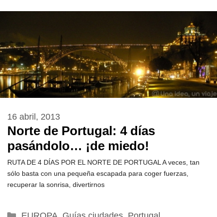
16 abril, 2013
Norte de Portugal: 4 días
pasándolo… ¡de miedo!
RUTA DE 4 DÍAS POR EL NORTE DE PORTUGAL A veces, tan
sólo basta con una pequeña escapada para coger fuerzas,
recuperar la sonrisa, divertirnos
Categorías
EUROPA
,
Guías ciudades
,
Portugal