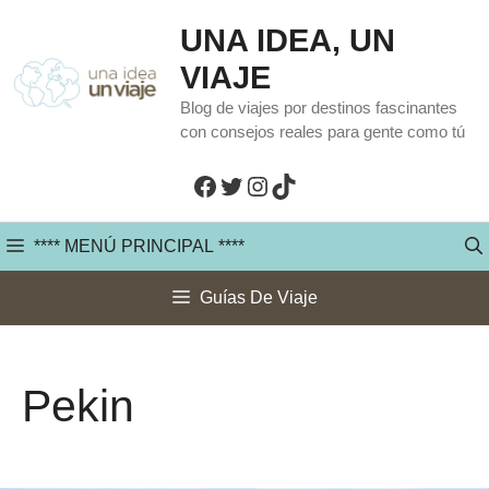
Saltar
UNA IDEA, UN
al
VIAJE
contenido
Blog de viajes por destinos fascinantes
con consejos reales para gente como tú
Facebook
Twitter
Instagram
TikTok
**** MENÚ PRINCIPAL ****
Guías De Viaje
Pekin