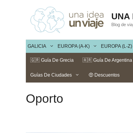
Saltar
al
UNA 
contenido
Blog de vi
GALICIA
EUROPA (A-K)
EUROPA (L-Z)
🇬🇷 Guía De Grecia
🇦🇷 Guía De Argentina
Guías De Ciudades
🤑 Descuentos
Oporto