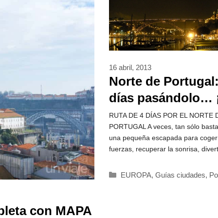
16 abril, 2013
Norte de Portugal:
días pasándolo… 
miedo!
RUTA DE 4 DÍAS POR EL NORTE 
PORTUGAL A veces, tan sólo basta
una pequeña escapada para coger
fuerzas, recuperar la sonrisa, diver
Categorías
EUROPA
,
Guías ciudades
,
Po
mpleta con MAPA