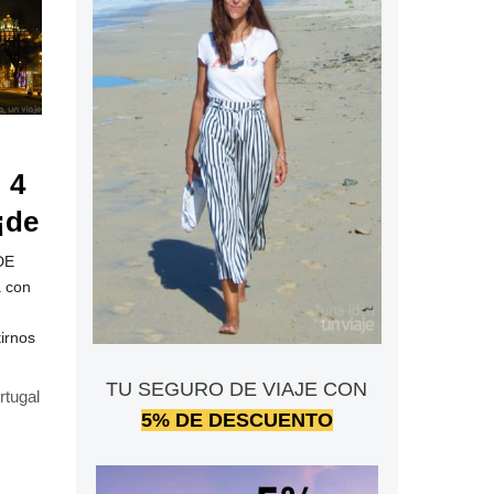
 4
¡de
DE
 con
tirnos
TU SEGURO DE VIAJE CON
rtugal
5% DE DESCUENTO