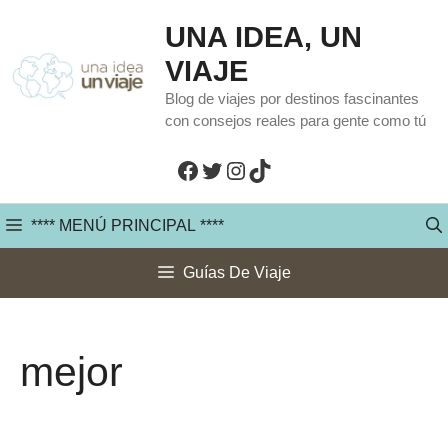
Saltar
UNA IDEA, UN
al
VIAJE
contenido
Blog de viajes por destinos fascinantes
con consejos reales para gente como tú
Facebook
Twitter
Instagram
TikTok
**** MENÚ PRINCIPAL ****
Guías De Viaje
mejor