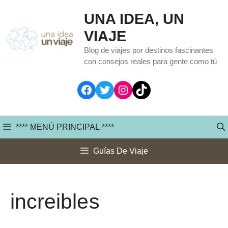
Saltar
UNA IDEA, UN
al
VIAJE
contenido
Blog de viajes por destinos fascinantes
con consejos reales para gente como tú
Facebook
Twitter
Instagram
TikTok
**** MENÚ PRINCIPAL ****
Guías De Viaje
increibles