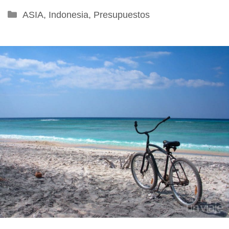
Categorías
ASIA
,
Indonesia
,
Presupuestos