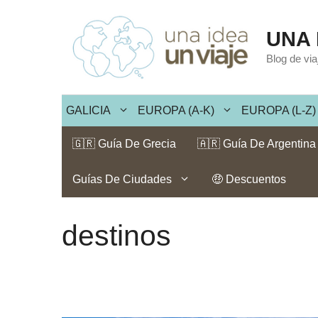
Saltar
al
UNA 
contenido
Blog de vi
GALICIA
EUROPA (A-K)
EUROPA (L-Z)
🇬🇷 Guía De Grecia
🇦🇷 Guía De Argentina
Guías De Ciudades
🤑 Descuentos
destinos