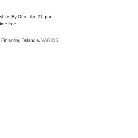
te ]By Otto Lilja: 21, part-
time free
,
Finlandia
,
Tailandia
,
VARIOS