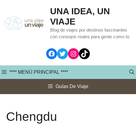
Saltar
UNA IDEA, UN
al
VIAJE
contenido
Blog de viajes por destinos fascinantes
con consejos reales para gente como tú
Facebook
Twitter
Instagram
TikTok
**** MENÚ PRINCIPAL ****
Guías De Viaje
Chengdu