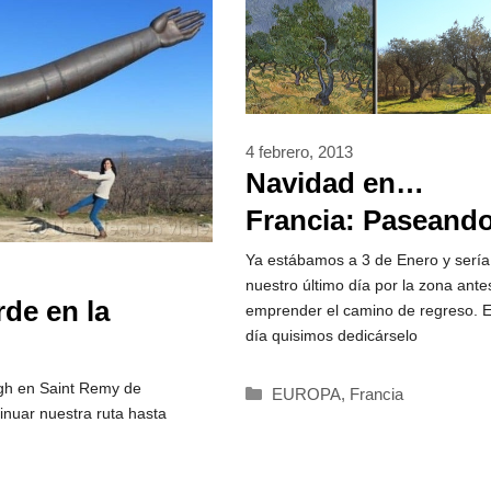
4 febrero, 2013
Navidad en…
Francia: Paseand
por la Provenza:
Ya estábamos a 3 de Enero y sería
nuestro último día por la zona ante
Saint Remy de
de en la
emprender el camino de regreso. E
Provence
día quisimos dedicárselo
h en Saint Remy de
Categorías
EUROPA
,
Francia
nuar nuestra ruta hasta