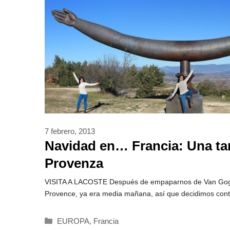
7 febrero, 2013
Navidad en… Francia: Una tar
Provenza
VISITA A LACOSTE Después de empaparnos de Van Gog
Provence, ya era media mañana, así que decidimos conti
Categorías
EUROPA
,
Francia