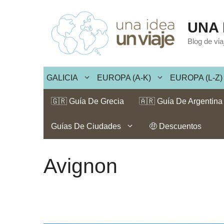
Saltar
al
UNA 
contenido
Blog de vi
GALICIA
EUROPA (A-K)
EUROPA (L-Z)
🇬🇷 Guía De Grecia
🇦🇷 Guía De Argentina
Guías De Ciudades
🤑 Descuentos
Avignon