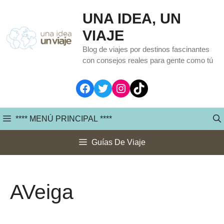
Saltar
UNA IDEA, UN
al
VIAJE
contenido
Blog de viajes por destinos fascinantes
con consejos reales para gente como tú
Facebook
Twitter
Instagram
TikTok
**** MENÚ PRINCIPAL ****
Guías De Viaje
AVeiga