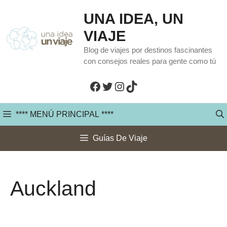
Saltar
UNA IDEA, UN
al
VIAJE
contenido
Blog de viajes por destinos fascinantes
con consejos reales para gente como tú
Facebook
Twitter
Instagram
TikTok
**** MENÚ PRINCIPAL ****
Guías De Viaje
Auckland