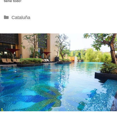
tiene todo!
Categorías
Cataluña