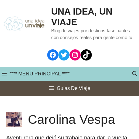
Saltar
UNA IDEA, UN
al
VIAJE
contenido
Blog de viajes por destinos fascinantes
con consejos reales para gente como tú
Facebook
Twitter
Instagram
TikTok
**** MENÚ PRINCIPAL ****
Guías De Viaje
Carolina Vespa
Aventurera que dejó su trabajo para dar la vuelta