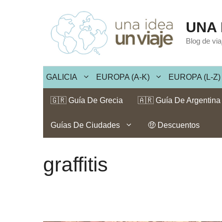
Saltar
al
UNA 
contenido
Blog de vi
GALICIA
EUROPA (A-K)
EUROPA (L-Z)
🇬🇷 Guía De Grecia
🇦🇷 Guía De Argentina
Guías De Ciudades
🤑 Descuentos
graffitis