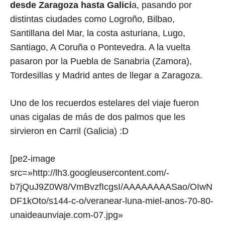
desde Zaragoza hasta Galici
a, pasando por
distintas ciudades como Logroño, Bilbao,
Santillana del Mar, la costa asturiana, Lugo,
Santiago, A Coruña o Pontevedra. A la vuelta
pasaron por la Puebla de Sanabria (Zamora),
Tordesillas y Madrid antes de llegar a Zaragoza.
Uno de los recuerdos estelares del viaje fueron
unas cigalas de más de dos palmos que les
sirvieron en Carril (Galicia) :D
[pe2-image
src=»http://lh3.googleusercontent.com/-
b7jQuJ9Z0W8/VmBvzfIcgsI/AAAAAAAASao/OIwN
DF1kOto/s144-c-o/veranear-luna-miel-anos-70-80-
unaideaunviaje.com-07.jpg»