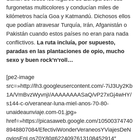
furgonetas multicolores y conducían miles de
kilómetros hacía Goa y Katmandú. Dichosos ellos
que podían atravesar Turquía, Irán, Afganistán o
Pakistán cuando estos países no eran para nada
conflictivos.
La ruta incluía, por supuesto,
paradas en las plantaciones de opio, mucho
sexo y buen rock’n’roll…
[pe2-image
src=»http://lh3.googleusercontent.com/-7iJ3Uy2Kb
1A/VmBvzWyvnjI/AAAAAAAASaQ/vP27xGj4wHY/
s144-c-o/veranear-luna-miel-anos-70-80-
unaideaunviaje.com-01.jpg»
href=»https://picasaweb.google.com/10500374740
8948807084/EfectiviWonderVeraneosYViajesDeN
oviosEnLos70Y80#6224097613108452914″