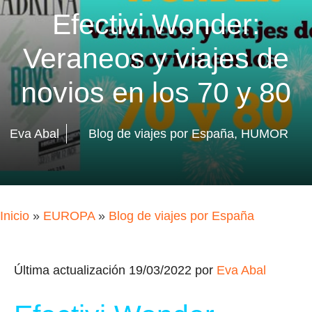
Efectivi Wonder:
Veraneos y viajes de
novios en los 70 y 80
Eva Abal
Blog de viajes por España
,
HUMOR
Inicio
»
EUROPA
»
Blog de viajes por España
Última actualización 19/03/2022 por
Eva Abal