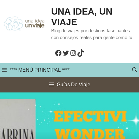
Saltar
UNA IDEA, UN
al
VIAJE
contenido
Blog de viajes por destinos fascinantes
con consejos reales para gente como tú
Facebook
Twitter
Instagram
TikTok
**** MENÚ PRINCIPAL ****
Guías De Viaje