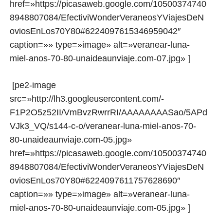
href=»https://picasaweb.google.com/10500374740
8948807084/EfectiviWonderVeraneosYViajesDeN
oviosEnLos70Y80#6224097615346959042″
caption=»» type=»image» alt=»veranear-luna-
miel-anos-70-80-unaideaunviaje.com-07.jpg» ]
[pe2-image
src=»http://lh3.googleusercontent.com/-
F1P2O5z52II/VmBvzRwrrRI/AAAAAAAASao/5APd
VJk3_VQ/s144-c-o/veranear-luna-miel-anos-70-
80-unaideaunviaje.com-05.jpg»
href=»https://picasaweb.google.com/10500374740
8948807084/EfectiviWonderVeraneosYViajesDeN
oviosEnLos70Y80#6224097611757628690″
caption=»» type=»image» alt=»veranear-luna-
miel-anos-70-80-unaideaunviaje.com-05.jpg» ]