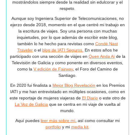
mostrándolos siempre desde la realidad sin edulcorar y el
respeto.
Aunque soy Ingeniera Superior de Telecomunicaciones, no
ejerzo desde 2018, momento en el que centré mi trabajo en
la escritura de viajes. Soy una persona con muchas
inquietudes, por lo que además de escribir este blog,
también lo he hecho para revistas como
Condé Nast
Traveler
o el
blog de IATI Seguros.
En estos años he
participado con una sección de viajes en
Quen Anda Aí
de la
Televisión de Galicia y como ponente en diversos eventos,
como la
V edición de Fairway
, el Foro del Camino de
Santiago.
En 2020 fui finalista a
Mejor Blog Revelación
en los Premios
IATI y me han entrevistado en múltiples ocasiones, como en
este reportaje de mujeres viajeras de
El Diario
o este otro de
La Voz de Galicia
que se centra en mi viaje de vuelta al
mundo.
Aquí puedes
leer más sobre mí
, así como consultar mi
portfolio
y mi
media kit
.