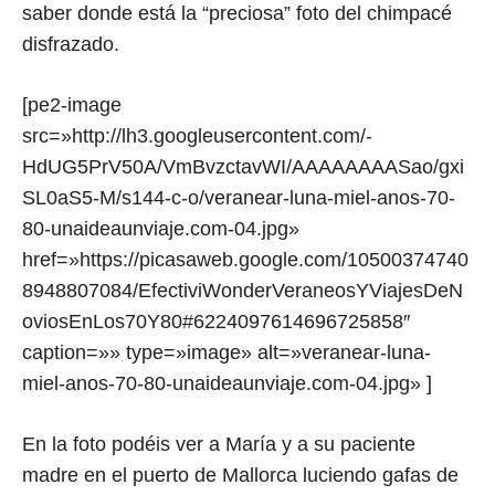
saber donde está la “preciosa” foto del chimpacé
disfrazado.
[pe2-image
src=»http://lh3.googleusercontent.com/-
HdUG5PrV50A/VmBvzctavWI/AAAAAAAASao/gxi
SL0aS5-M/s144-c-o/veranear-luna-miel-anos-70-
80-unaideaunviaje.com-04.jpg»
href=»https://picasaweb.google.com/10500374740
8948807084/EfectiviWonderVeraneosYViajesDeN
oviosEnLos70Y80#6224097614696725858″
caption=»» type=»image» alt=»veranear-luna-
miel-anos-70-80-unaideaunviaje.com-04.jpg» ]
En la foto podéis ver a María y a su paciente
madre en el puerto de Mallorca luciendo gafas de