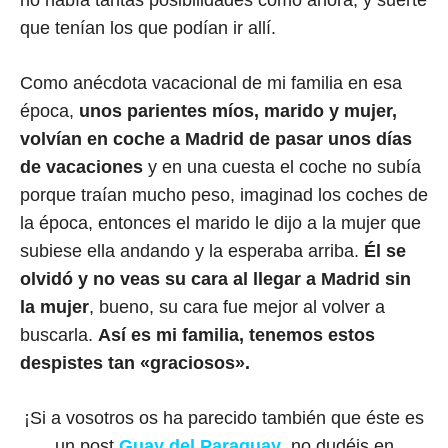
no había tantas posibilidades como ahora, y suerte
que tenían los que podían ir allí.
Como anécdota vacacional de mi familia en esa
época,
unos parientes míos, marido y mujer,
volvían en coche a Madrid de pasar unos días
de vacaciones
y en una cuesta el coche no subía
porque traían mucho peso, imaginad los coches de
la época, entonces el marido le dijo a la mujer que
subiese ella andando y la esperaba arriba.
Él se
olvidó y no veas su cara al llegar a Madrid sin
la mujer
, bueno, su cara fue mejor al volver a
buscarla.
Así es mi familia, tenemos estos
despistes tan «graciosos».
¡Si a vosotros os ha parecido también que éste es
un post
Guay del Paraguay
, no dudéis en