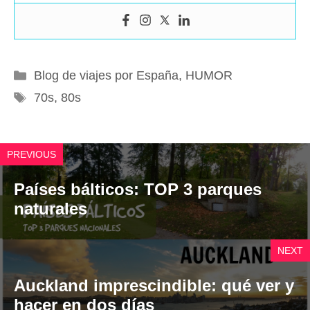
Categorías
Blog de viajes por España
,
HUMOR
Etiquetas
70s
,
80s
PREVIOUS
Países bálticos: TOP 3 parques
naturales
NEXT
Auckland imprescindible: qué ver y
hacer en dos días