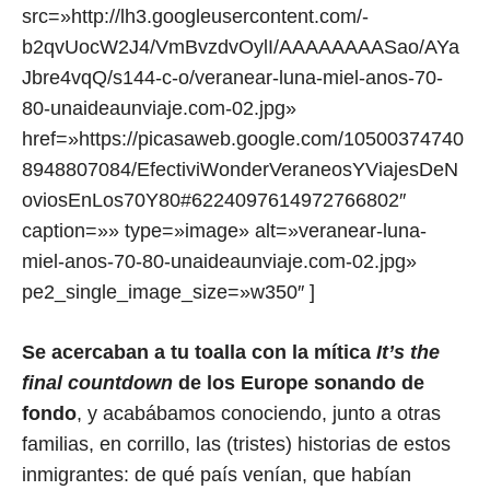
src=»http://lh3.googleusercontent.com/-
b2qvUocW2J4/VmBvzdvOylI/AAAAAAAASao/AYa
Jbre4vqQ/s144-c-o/veranear-luna-miel-anos-70-
80-unaideaunviaje.com-02.jpg»
href=»https://picasaweb.google.com/10500374740
8948807084/EfectiviWonderVeraneosYViajesDeN
oviosEnLos70Y80#6224097614972766802″
caption=»» type=»image» alt=»veranear-luna-
miel-anos-70-80-unaideaunviaje.com-02.jpg»
pe2_single_image_size=»w350″ ]
Se acercaban a tu toalla con la mítica
It’s the
final countdown
de los Europe sonando de
fondo
, y acabábamos conociendo, junto a otras
familias, en corrillo, las (tristes) historias de estos
inmigrantes: de qué país venían, que habían