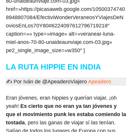
80-unaideaunviaje.com-03.jpg»
href=»https://picasaweb.google.com/10500374740
8948807084/EfectiviWonderVeraneosYViajesDeN
oviosEnLos70Y80#6224097612796719218″
caption=»» type=»image» alt=»veranear-luna-
miel-anos-70-80-unaideaunviaje.com-03.jpg»
pe2_single_image_size=»w350″ ]
LA RUTA HIPPIE EN INDIA
✍ Por Iván de @ApeaderoViajero
Apeadero
Eran jóvenes, eran hippies y querían viajar, ¡oh
yeah!
Es cierto que no eran ya tan jóvenes y
que el movimiento punk les estaba comiendo la
tostada
, pero las ganas de viajar sí las tenían.
Salían de todos los lugares de Europa con sus