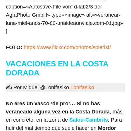
caption=»Autosave-File vom d-lab2/3 der
AgfaPhoto GmbH» type=»image» alt=»veranear-
luna-miel-anos-70-80-unaideaunviaje.com-01.jpg»
]
FOTO:
https://www.flickr.com/photos/spierisf/
VACACIONES EN LA COSTA
DORADA
✍ Por Miguel @Lonifasiko
Lonifasiko
No eres un vasco ‘de pro’… Si no has
veraneado alguna vez en la Costa Dorada
, más
en concreto, en la zona de
Salou-Cambrils
. Para
huir del mal tiempo que suele hacer en
Mordor