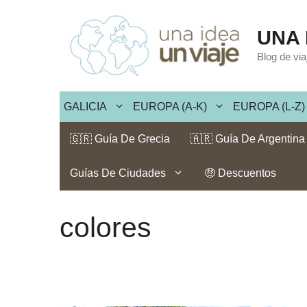
Saltar
al
UNA 
contenido
Blog de vi
GALICIA
EUROPA (A-K)
EUROPA (L-Z)
🇬🇷 Guía De Grecia
🇦🇷 Guía De Argentina
Guías De Ciudades
🤑 Descuentos
colores